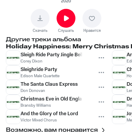
2020
Скачать
Слушать
Нравится
Другие треки альбома
Holiday Happiness: Merry Christmas
Sleigh Ride Party Jingle Bells
An
Corey Dixon
Ed
Sleighride Party
Ch
Edison Male Quartette
Hol
The Santa Claus Express
Do
Don Donovan
Le
Christmas Eve in Old England
D
Bransby Williams
Ha
And the Glory of the Lord
Jo
Victor Mixed Chorus
Me
Возможно, вам понравится