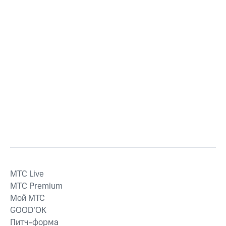
MTС Live
MTС Premium
Мой МТС
GOOD’OK
Питч-форма