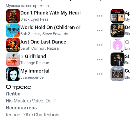
Музыка на все времена
Don't Phunk With My Heart
Ap
Black Eyed Peas
My
World Hold On (Children of the Sky)
De
Bob Sinclar
,
Steve Edwards
St
Just One Last Dance
Sarah Connor
,
Natural
Lim
Girlfriend
St
Teenage Rescue
Su
My Immortal
Cu
Evanescence
Bl
О треке
Лейбл
His Masters Voice, Do IT
Исполнитель
Jeanne D'Arc Charlesbois