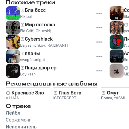
Похожие треки
Бла босс
C
Rixibel
Bl
Мир потолка
Fid Griff
,
Chueskij
per
Cybershlack
Л
Balyasnichkov
,
RAIDMANTI
Ил
планы
А
swagflounight
So
Пацы двор ер
Loylkash
M
Рекомендованные альбомы
Красивое Зло
Глаз Бога
Омут
VILLIAN
ICEGERGERT
Полка
,
YASMI
О треке
Лейбл
Сержамонг
Исполнитель