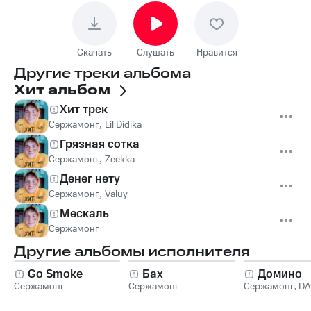
Скачать
Слушать
Нравится
Другие треки альбома
Хит альбом
Хит трек
Сержамонг
,
Lil Didika
Грязная сотка
Сержамонг
,
Zeekka
Денег нету
Сержамонг
,
Valuy
Мескаль
Сержамонг
Другие альбомы исполнителя
Go Smoke
Бах
Домино
Сержамонг
Сержамонг
Сержамонг
,
DA