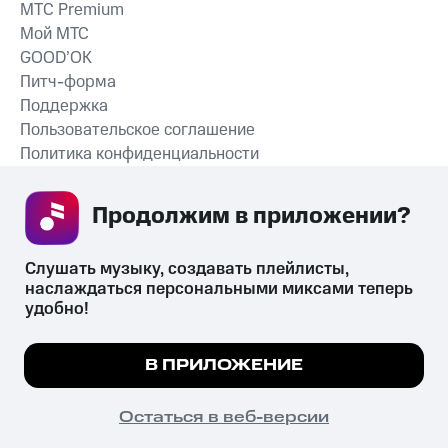
MTС Premium
Мой МТС
GOOD’OK
Питч-форма
Поддержка
Пользовательское соглашение
Политика конфиденциальности
Рекомендательные технологии
Продолжим в приложении? 
СКАЧАТЬ ПРИЛОЖЕНИЕ
Слушать музыку, создавать плейлисты, 
наслаждаться персональными миксами теперь 
удобно!
Незаконное потребление наркотических средств,
психотропных веществ, их аналогов причиняет вред здоровью,
Мы используем куки, чтобы на сайте все
В ПРИЛОЖЕНИЕ
их незаконный оборот запрещён и влечёт установленную
работало.
Подробнее
законодательством ответственность.
© 2026 ООО «КИОН».
ПОНЯТНО
Остаться в веб-версии
Все права защищены
18+
Главная
В приложение
Избранное