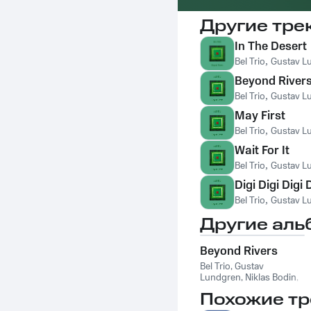
Другие тре
In The Desert
Bel Trio
,
Gustav L
Beyond River
Bel Trio
,
Gustav L
May First
Bel Trio
,
Gustav L
Wait For It
Bel Trio
,
Gustav L
Digi Digi Digi 
Bel Trio
,
Gustav L
Другие аль
Beyond Rivers
Bel Trio
,
Gustav
Lundgren
,
Niklas Bodin
,
Robert Erlandsson
Похожие тр