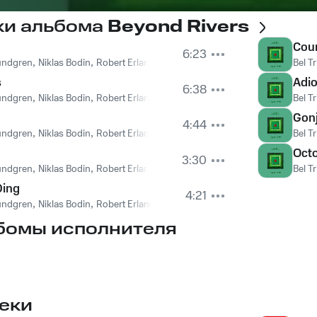
ки альбома
Beyond Rivers
Coun
6:23
undgren
,
Niklas Bodin
,
Robert Erlandsson
Bel Tr
s
Adi
6:38
undgren
,
Niklas Bodin
,
Robert Erlandsson
Bel Tr
Gon
4:44
undgren
,
Niklas Bodin
,
Robert Erlandsson
Bel Tr
Oct
3:30
undgren
,
Niklas Bodin
,
Robert Erlandsson
Bel Tr
Ding
4:21
undgren
,
Niklas Bodin
,
Robert Erlandsson
бомы исполнителя
еки