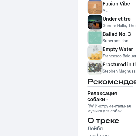
Fusion Vibe
AL
Under et tre
Gunnar Halle
,
Tho
Ballad No. 3
Superposition
Empty Water
Francesco Baigue
Fractured in t
Stephen Magnus
Рекомендо
Релаксация
собаки -
Расслабляющая
RW Инструментальная
музыка для
музыка для собак
собак,
О треке
успокаивающие и
Лейбл
успокаивающие