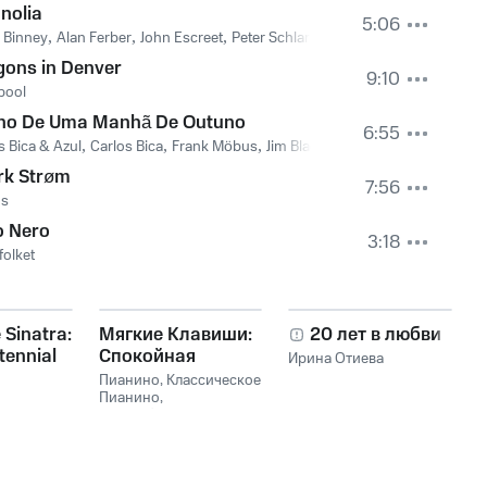
nolia
5:06
 Binney
,
Alan Ferber
,
John Escreet
,
Peter Schlamb
,
Thomas Morgan
,
Geral
gons in Denver
9:10
pool
ho De Uma Manhã De Outuno
6:55
s Bica & Azul
,
Carlos Bica
,
Frank Möbus
,
Jim Black
rk Strøm
7:56
us
o Nero
3:18
folket
 Sinatra:
Мягкие Клавиши:
20 лет в любви
tennial
Спокойная
Ирина Отиева
on
Фортепианная
Пианино
,
Классическое
Музыка
Пианино
,
Расслабляющая
Музыка Пианино
,
Фоновое Пианино