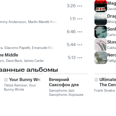
Mag
3:26
David
Dra
1:11
mmy Andersson
,
Martin Maretti Andersen
Whirl
Son
6:46
Carlo
Stæ
5:44
ra
,
Giacomo Papetti
,
Emanuele Maniscalco
Cakt
he Middle
Ner
5:13
son
,
Dave Beck
,
James Carter
Fattig
ванные альбомы
Your Bunny Wrote
Вечерний
Ultimate
Саксофон для
The Cen
Tiktok Remixer
,
Your
Bunny Wrote
Души (Соло и
Collecti
Saxophone
,
Jazz
Frank Sinatra
Лаунж)
Saxophone
,
Хорошие
звуки для ума и тела