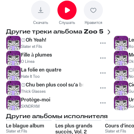
Скачать
Слушать
Нравится
Другие треки альбома
Zoo 5
Oh Yeah!
Le
Slater et Fils
Ro
Fille à plumes
Mo
O Linea
Ok
La folie en quatre
Hate It Too
No
Chu ben plus cool su'a brosse
Ci
Thick Glasses
Gue
Protège-moi
Un
SXNDRXM
Su
Другие альбомы исполнителя
Le blague album
Les plus grands
Cours d'inc
Slater et Fils
succès, Vol. 2
Slater et Fils