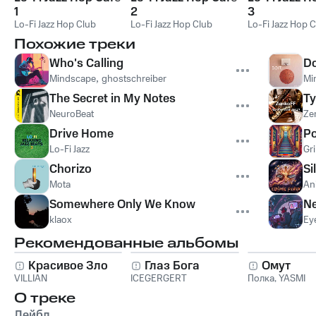
1
2
3
Lo-Fi Jazz Hop Club
Lo-Fi Jazz Hop Club
Lo-Fi Jazz Hop 
Похожие треки
Who's Calling
Do
Mindscape
,
ghostschreiber
Mi
The Secret in My Notes
Т
NeuroBeat
Ze
Drive Home
Po
Lo-Fi Jazz
Gr
Chorizo
Si
Mota
Ani
Somewhere Only We Know
Ne
klaox
Ey
Рекомендованные альбомы
Красивое Зло
Глаз Бога
Омут
VILLIAN
ICEGERGERT
Полка
,
YASMI
О треке
Лейбл