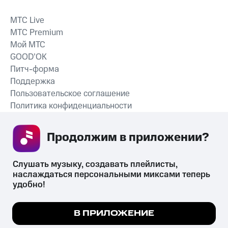
MTС Live
MTС Premium
Мой МТС
GOOD’OK
Питч-форма
Поддержка
Пользовательское соглашение
Политика конфиденциальности
Рекомендательные технологии
Продолжим в приложении? 
СКАЧАТЬ ПРИЛОЖЕНИЕ
Слушать музыку, создавать плейлисты, 
наслаждаться персональными миксами теперь 
удобно!
Незаконное потребление наркотических средств,
психотропных веществ, их аналогов причиняет вред здоровью,
Мы используем куки, чтобы на сайте все
В ПРИЛОЖЕНИЕ
их незаконный оборот запрещён и влечёт установленную
работало.
Подробнее
законодательством ответственность.