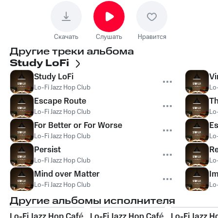
Скачать
Слушать
Нравится
Другие треки альбома
Study LoFi
Study LoFi
Vi
Lo-Fi Jazz Hop Club
Lo
Escape Route
Th
Lo-Fi Jazz Hop Club
Lo
For Better or For Worse
E
Lo-Fi Jazz Hop Club
Lo
Persist
Re
Lo-Fi Jazz Hop Club
Lo
Mind over Matter
I
Lo-Fi Jazz Hop Club
Lo
Другие альбомы исполнителя
Lo-Fi Jazz Hop Café
Lo-Fi Jazz Hop Café
Lo-Fi Jazz H