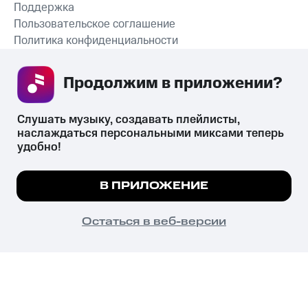
Поддержка
Пользовательское соглашение
Политика конфиденциальности
Рекомендательные технологии
Продолжим в приложении? 
СКАЧАТЬ ПРИЛОЖЕНИЕ
Слушать музыку, создавать плейлисты, 
наслаждаться персональными миксами теперь 
удобно!
Незаконное потребление наркотических средств,
психотропных веществ, их аналогов причиняет вред здоровью,
Мы используем куки, чтобы на сайте все
В ПРИЛОЖЕНИЕ
их незаконный оборот запрещён и влечёт установленную
работало.
Подробнее
законодательством ответственность.
© 2026 ООО «КИОН».
ПОНЯТНО
Остаться в веб-версии
Все права защищены
18+
Главная
В приложение
Избранное