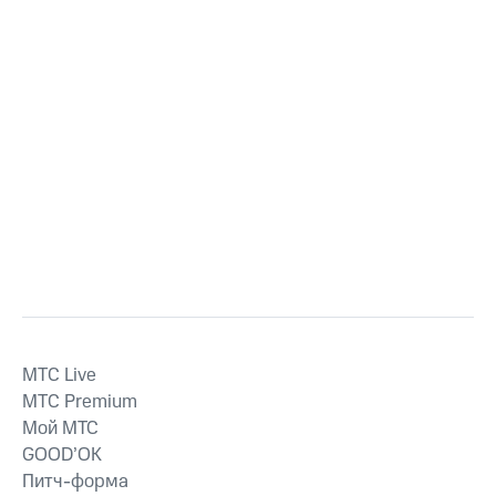
MTС Live
MTС Premium
Мой МТС
GOOD’OK
Питч-форма