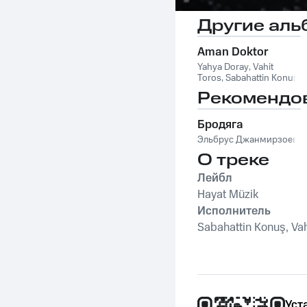
Другие аль
Aman Doktor
Yahya Doray
,
Vahit
Toros
,
Sabahattin Konuş
Рекомендо
Бродяга
Эльбрус Джанмирзоев
О треке
Лейбл
Hayat Müzik
Исполнитель
Sabahattin Konuş, Vah
Уст