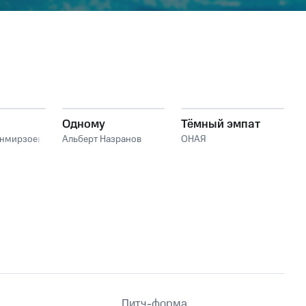
Одному
Тёмный эмпат
анмирзоев
Альберт Назранов
ОНАЯ
Питч-форма