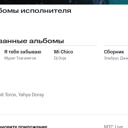
бомы исполнителя
ванные альбомы
Я тебя забываю
Mi Chico
Сборник
Мурат Тхагалегов
Dj Goja
Эльбрус Дж
it Toros, Yahya Doray
ановите приложение
MTС Live