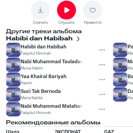
Скачать
Слушать
Нравится
Другие треки альбома
Habibi dan Habibah
Habibi dan Habibah
P
Faiqotul Himmah
Ma
Nabi Muhammad Tauladan
Ma
Muna Hakim
Mu
Yaa Khairal Bariyah
B
Hanim
Ha
Suci Tak Bernoda
D
Maria Nabila
Ai
Nabi Muhammad Mataharinya Dunia
Faiqotul Himmah
Рекомендованные альбомы
Шадэ
ЭКСПОНАТ
GAZ