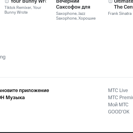
Your Bunny Wrote
Вечерний
Ultimate
Саксофон для
The Cen
Tiktok Remixer
,
Your
Bunny Wrote
Души (Соло и
Collecti
Saxophone
,
Jazz
Frank Sinatra
Лаунж)
Saxophone
,
Хорошие
звуки для ума и тела
ang
ановите приложение
MTС Live
Н Музыка
MTС Prem
Мой МТС
GOOD’OK