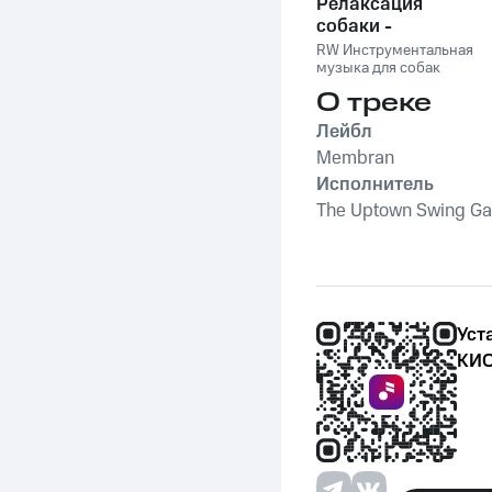
Релаксация
собаки -
Расслабляющая
RW Инструментальная
музыка для
музыка для собак
собак,
О треке
успокаивающие и
Лейбл
успокаивающие
звуки для
Membran
животных,
Исполнитель
антистрессовая
The Uptown Swing G
терапия,
преодоление
беспокойства,
успокаивающее
фортепиано
Уст
КИО