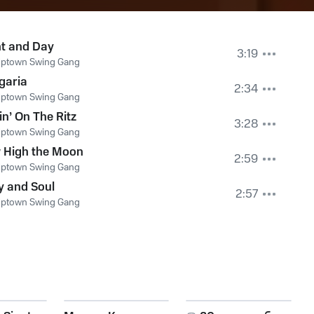
ht and Day
3:19
Uptown Swing Gang
garia
2:34
Uptown Swing Gang
in’ On The Ritz
3:28
Uptown Swing Gang
 High the Moon
2:59
Uptown Swing Gang
y and Soul
2:57
Uptown Swing Gang