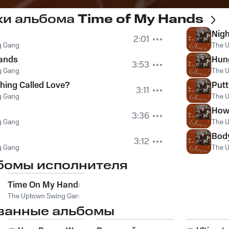
ки альбома
Time of My Hands
Nig
2:01
g Gang
The 
ands
Hun
3:53
g Gang
The 
Thing Called Love?
Putt
3:11
g Gang
The 
How
3:36
g Gang
The 
Bod
3:12
g Gang
The 
бомы исполнителя
Time On My Hands
The Uptown Swing Gang
ванные альбомы