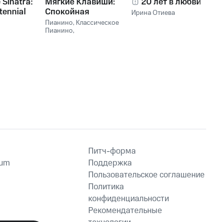
 Sinatra:
Мягкие Клавиши:
20 лет в любви
tennial
Спокойная
Ирина Отиева
on
Фортепианная
Пианино
,
Классическое
Музыка
Пианино
,
Расслабляющая
Музыка Пианино
,
Фоновое Пианино
Питч-форма
ium
Поддержка
Пользовательское соглашение
Политика
конфиденциальности
Рекомендательные