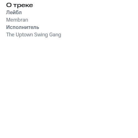
Funk
,
WXREAD
,
Emio
О треке
Лейбл
Membran
Исполнитель
The Uptown Swing Gang