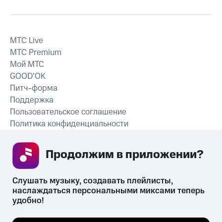
MTС Live
MTС Premium
Мой МТС
GOOD’OK
Питч-форма
Поддержка
Пользовательское соглашение
Политика конфиденциальности
Рекомендательные технологии
Продолжим в приложении? 
СКАЧАТЬ ПРИЛОЖЕНИЕ
Слушать музыку, создавать плейлисты, 
наслаждаться персональными миксами теперь 
удобно!
Незаконное потребление наркотических средств,
психотропных веществ, их аналогов причиняет вред здоровью,