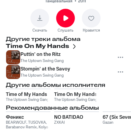
Танцевальная
2011
Скачать
Слушать
Нравится
Другие треки альбома
Time On My Hands
Puttin' on the Ritz
The Uptown Swing Gang
Stompin' at the Savoy
The Uptown Swing Gang
Другие альбомы исполнителя
Time of My Hands
Time On My Hands
The Uptown Swing Gang
The Uptown Swing Gang
Рекомендованные альбомы
Феникс
NO BATIDAO
67 (Six Seve
BEARWOLF
,
TUSOVKA
,
ZXKAI
Gazan
Barabanov Remix
,
Kolya