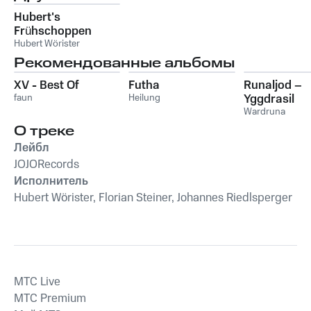
Hubert's
Frühschoppen
Gaudi, Folge 1
Hubert Wörister
Рекомендованные альбомы
XV - Best Of
Futha
Runaljod –
faun
Heilung
Yggdrasil
Wardruna
О треке
Лейбл
JOJORecords
Исполнитель
Hubert Wörister, Florian Steiner, Johannes Riedlsperger
MTС Live
MTС Premium