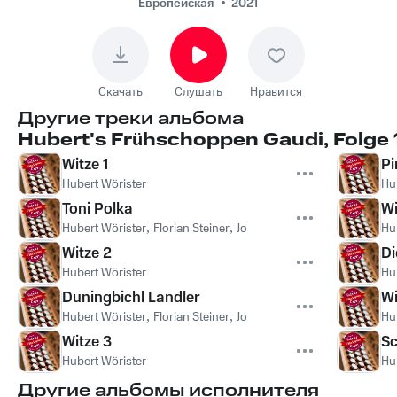
Oberkrainer
Европейская
2021
Wiegenlied
Скачать
Слушать
Нравится
Другие треки альбома
Hubert's Frühschoppen Gaudi, Folge 
Witze 1
Pi
Hubert Wörister
Hu
Toni Polka
Wi
Hubert Wörister
,
Florian Steiner
,
Johannes Riedlsperger
Hu
Witze 2
Di
Hubert Wörister
Hu
Duningbichl Landler
Wi
Hubert Wörister
,
Florian Steiner
,
Johannes Riedlsperger
Hu
Witze 3
Sc
Hubert Wörister
Hu
Другие альбомы исполнителя