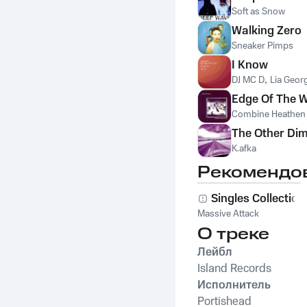
Soft as Snow
Walking Zero
Sneaker Pimps
I Know
DJ MC D
,
Lia Geo
Edge Of The 
Combine Heathen
The Other Di
K.afka
Рекомендо
Singles Collection
Massive Attack
О треке
Лейбл
Island Records
Исполнитель
Portishead