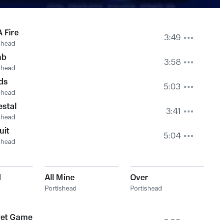
A Fire
3:49
shead
mb
3:58
shead
ds
5:03
shead
stal
3:41
shead
uit
5:04
shead
d
All Mine
Over
Portishead
Portishead
ret Game