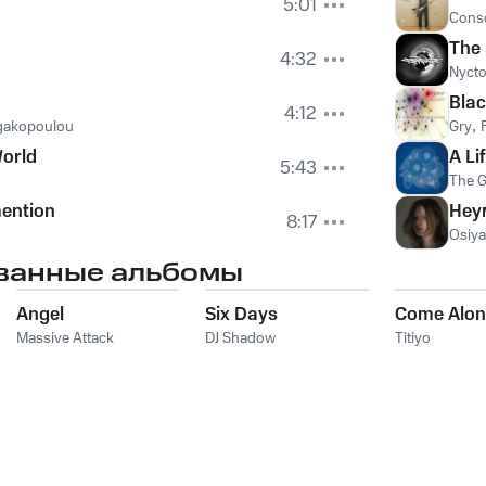
5:01
Cons
The S
4:32
Nycto
Blac
4:12
rgakopoulou
Gry
,
World
A Li
5:43
The G
mention
Неу
8:17
Osiya
ванные альбомы
Angel
Six Days
Come Alo
Massive Attack
DJ Shadow
Titiyo