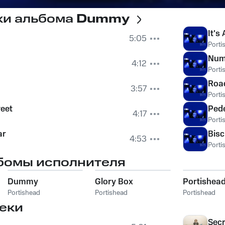
ки альбома
Dummy
It's 
5:05
Porti
Nu
4:12
Porti
Roa
3:57
Porti
weet
Pede
4:17
Porti
ar
Bisc
4:53
Porti
бомы исполнителя
Dummy
Glory Box
Portishea
Portishead
Portishead
Portishead
еки
Sec