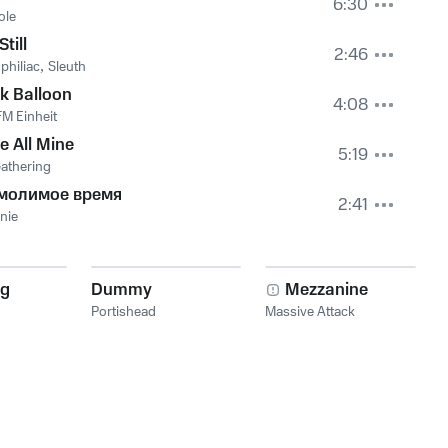
6:30
ole
till
2:46
philiac
,
Sleuth
k Balloon
4:08
FM Einheit
fe All Mine
5:19
athering
молимое время
2:41
nie
ng
Dummy
Mezzanine
Portishead
Massive Attack