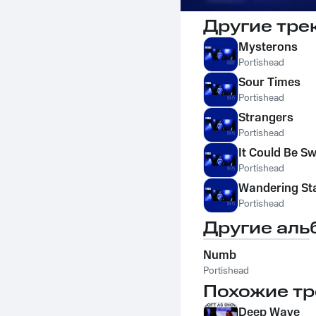
Другие тре
Mysterons
Portishead
Sour Times
Portishead
Strangers
Portishead
It Could Be S
Portishead
Wandering St
Portishead
Другие аль
Numb
Portishead
Похожие тр
Deep Wave