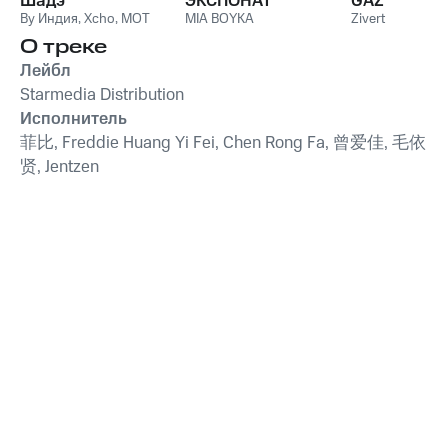
Шадэ
ЭКСПОНАТ
GAZ
By Индия
,
Xcho
,
MOT
MIA BOYKA
Zivert
О треке
Лейбл
Starmedia Distribution
Исполнитель
菲比, Freddie Huang Yi Fei, Chen Rong Fa, 曾爱佳, 毛依
贤, Jentzen