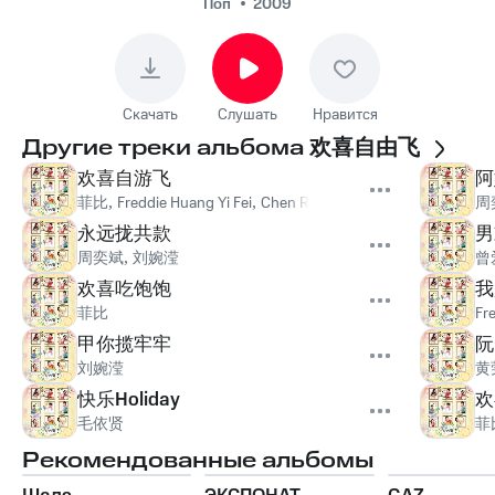
Поп
2009
Скачать
Слушать
Нравится
Другие треки альбома
欢喜自由飞
欢喜自游飞
阿
菲比
,
Freddie Huang Yi Fei
,
Chen Rong Fa
,
曾爱佳
,
毛依贤
,
Jen
周
永远拢共款
男
周奕斌
,
刘婉滢
曾
欢喜吃饱饱
我
菲比
Fr
甲你揽牢牢
阮
刘婉滢
黄
快乐Holiday
欢
毛依贤
菲
Рекомендованные альбомы