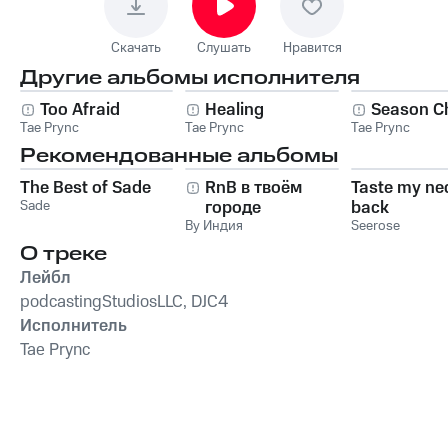
Скачать
Слушать
Нравится
Другие альбомы исполнителя
Too Afraid
Healing
Season C
Tae Prync
Tae Prync
Tae Prync
Рекомендованные альбомы
The Best of Sade
RnB в твоём
Taste my ne
Sade
городе
back
By Индия
Seerose
О треке
Лейбл
podcastingStudiosLLC, DJC4
Исполнитель
Tae Prync