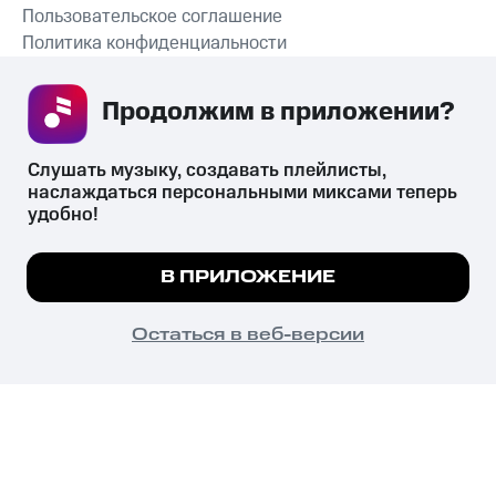
Пользовательское соглашение
Политика конфиденциальности
Рекомендательные технологии
Продолжим в приложении? 
СКАЧАТЬ ПРИЛОЖЕНИЕ
Слушать музыку, создавать плейлисты, 
наслаждаться персональными миксами теперь 
удобно!
Незаконное потребление наркотических средств,
психотропных веществ, их аналогов причиняет вред здоровью,
Мы используем куки, чтобы на сайте все
В ПРИЛОЖЕНИЕ
их незаконный оборот запрещён и влечёт установленную
работало.
Подробнее
законодательством ответственность.
© 2026 ООО «КИОН».
ПОНЯТНО
Остаться в веб-версии
Все права защищены
18+
Главная
В приложение
Избранное