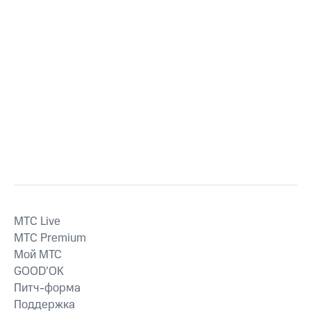
MTС Live
MTС Premium
Мой МТС
GOOD’OK
Питч-форма
Поддержка