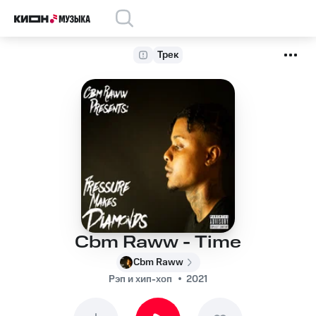
Трек
Cbm Raww - Time
Cbm Raww
Рэп и хип-хоп
2021