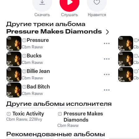
Скачать
Слушать
Нравится
Другие треки альбома
Pressure Makes Diamonds
Pressure
Cbm Raww
Cb
Bucks
Cbm Raww
Cb
Billie Jean
Cbm Raww
Cb
Bad Bitch
Cbm Raww
Другие альбомы исполнителя
Toxic Activity
Pressure Makes
Cbm Raww
,
22Wvy
Diamonds
Cbm Raww
Рекомендованные альбомы