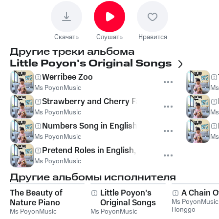
Скачать
Слушать
Нравится
Другие треки альбома
Little Poyon's Original Songs
Werribee Zoo
Ms PoyonMusic
Ms
Strawberry and Cherry Farm
Ms PoyonMusic
Ms
Numbers Song in English, Japanese, Chinese
Ms PoyonMusic
Ms
Pretend Roles in English, Japanese, Chinese
Ms PoyonMusic
Другие альбомы исполнителя
The Beauty of
Little Poyon's
A Chain O
Nature Piano
Original Songs
Ms PoyonMusic
Honggo
Music
Ms PoyonMusic
Ms PoyonMusic