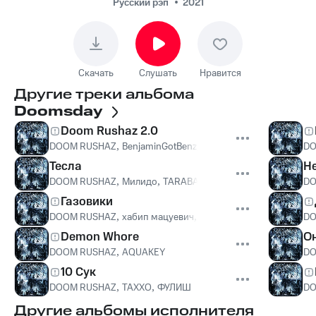
Русский рэп
2021
Скачать
Слушать
Нравится
Другие треки альбома
Doomsday
Doom Rushaz 2.0
DOOM RUSHAZ
,
BenjaminGotBenz
,
WHITENER
DO
Тесла
Н
DOOM RUSHAZ
,
Милидо
,
TARABANDZ
DO
Газовики
DOOM RUSHAZ
,
хабип мацуевич
,
BenjaminGotBenz
,
Jone$ Gr
DO
Demon Whore
О
DOOM RUSHAZ
,
AQUAKEY
DO
10 Сук
DOOM RUSHAZ
,
ТАХХО
,
ФУЛИШ
DO
Другие альбомы исполнителя