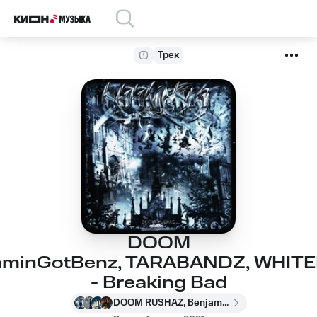
Трек
DOOM
aminGotBenz, TARABANDZ, WHIT
- Breaking Bad
DOOM RUSHAZ, BenjaminGotBenz, TARABANDZ, WHITENER, AQUAKEY