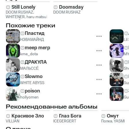
Still Lonely
Doomsday
DOOM RUSHAZ
,
DOOM RUSHAZ
WHITENER
,
haru matsui
,
РЕДКИЙ
Похожие треки
Пластид
НЭВАМАЙНД
Lil
meep merp
kme_dota
MY
ДРАКУЛА
МАЛЬССÉ
Sh
Slowmo
WHITE ABYSS
Su
poison
hollyomen
Gu
Рекомендованные альбомы
Красивое Зло
Глаз Бога
Омут
VILLIAN
ICEGERGERT
Полка
,
YASMI