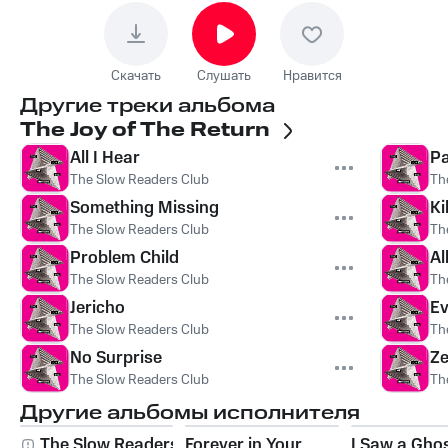
Скачать
Слушать
Нравится
Другие треки альбома
The Joy of The Return
All I Hear
Pa
The Slow Readers Club
Th
Something Missing
Ki
The Slow Readers Club
Th
Problem Child
Al
The Slow Readers Club
Th
Jericho
Ev
The Slow Readers Club
Th
No Surprise
Ze
The Slow Readers Club
Th
Другие альбомы исполнителя
The Slow Readers
Forever in Your
I Saw a Gho