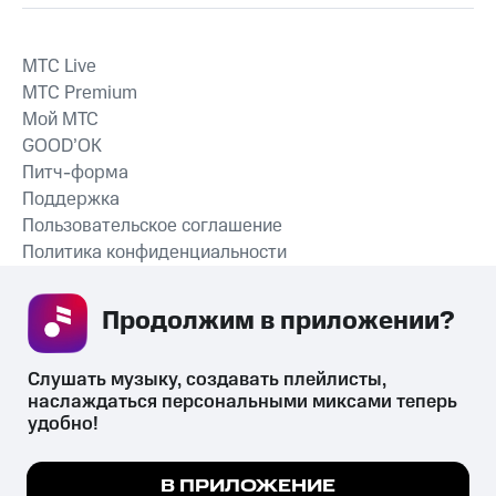
MTС Live
MTС Premium
Мой МТС
GOOD’OK
Питч-форма
Поддержка
Пользовательское соглашение
Политика конфиденциальности
Рекомендательные технологии
Продолжим в приложении? 
СКАЧАТЬ ПРИЛОЖЕНИЕ
Слушать музыку, создавать плейлисты, 
наслаждаться персональными миксами теперь 
удобно!
Незаконное потребление наркотических средств,
психотропных веществ, их аналогов причиняет вред здоровью,
Мы используем куки, чтобы на сайте все
В ПРИЛОЖЕНИЕ
их незаконный оборот запрещён и влечёт установленную