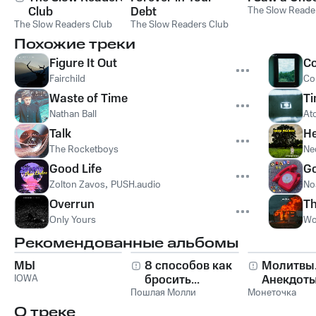
Club
Debt
The Slow Reade
The Slow Readers Club
The Slow Readers Club
Похожие треки
Figure It Out
C
Fairchild
Cor
Waste of Time
Ti
Nathan Ball
At
Talk
He
The Rocketboys
Ne
Good Life
Go
Zolton Zavos
,
PUSH.audio
No
Overrun
Th
Only Yours
Wo
Рекомендованные альбомы
МЫ
8 способов как
Молитвы
IOWA
бросить...
Анекдоты
Пошлая Молли
Монеточка
О треке