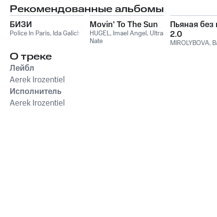
Рекомендованные альбомы
БИЗИ
Movin' To The Sun
Пьяная без
Police In Paris
,
Ida Galich
HUGEL
,
Imael Angel
,
Ultra
2.0
Nate
MIROLYBOVA
,
B
О треке
Лейбл
Aerek Irozentiel
Исполнитель
Aerek Irozentiel