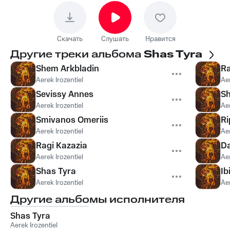
Скачать
Слушать
Нравится
Другие треки альбома
Shas Tyra
Shem Arkbladin
Ra
Aerek Irozentiel
Aer
Sevissy Annes
Sh
Aerek Irozentiel
Aer
Smivanos Omeriis
Ri
Aerek Irozentiel
Aer
Ragi Kazazia
Da
Aerek Irozentiel
Aer
Shas Tyra
Ib
Aerek Irozentiel
Aer
Другие альбомы исполнителя
Shas Tyra
Aerek Irozentiel