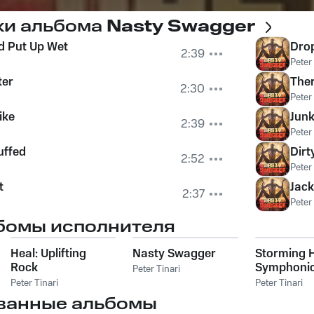
ки альбома
Nasty Swagger
d Put Up Wet
Dro
2:39
Peter 
ter
Ther
2:30
Peter 
ike
Jun
2:39
Peter 
uffed
Dirt
2:52
Peter 
t
Jac
2:37
Peter 
бомы исполнителя
Heal: Uplifting
Nasty Swagger
Storming 
Rock
Symphonic
Peter Tinari
Peter Tinari
Peter Tinari
ванные альбомы