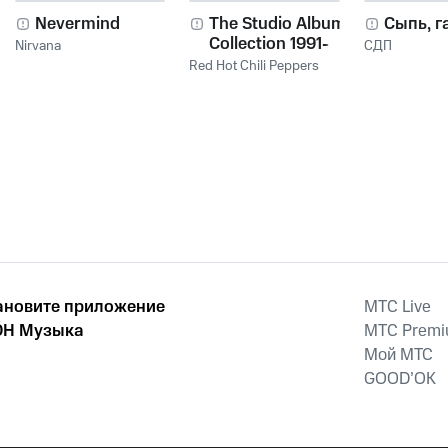
Nevermind
The Studio Album
Сыпь, г
Collection 1991-
Nirvana
СДП
2011
Red Hot Chili Peppers
ановите приложение
MTС Live
Н Музыка
MTС Prem
Мой МТС
GOOD’OK