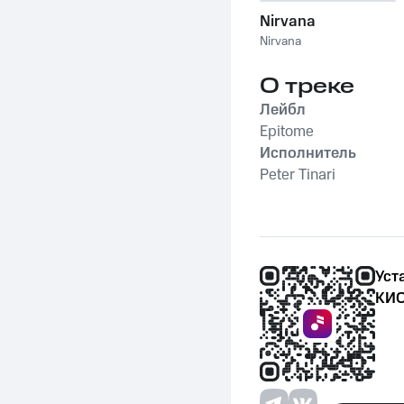
Nirvana
Nirvana
О треке
Лейбл
Epitome
Исполнитель
Peter Tinari
Уст
КИО