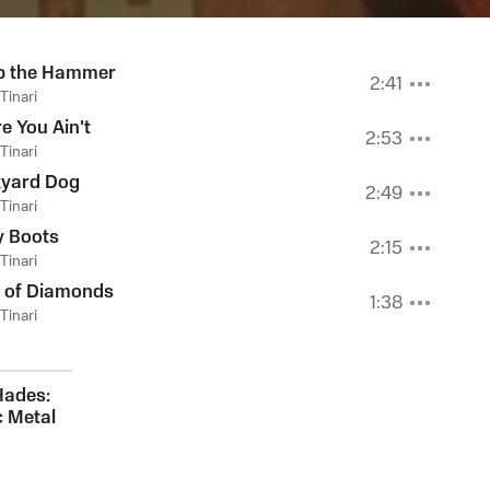
p the Hammer
2:41
Tinari
e You Ain't
2:53
Tinari
kyard Dog
2:49
Tinari
y Boots
2:15
Tinari
k of Diamonds
1:38
Tinari
Hades:
 Metal