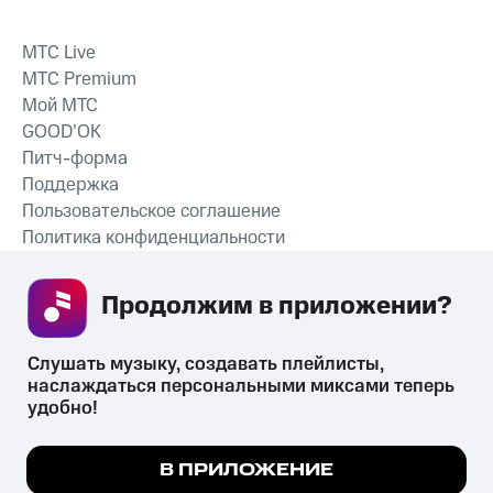
MTС Live
MTС Premium
Мой МТС
GOOD’OK
Питч-форма
Поддержка
Пользовательское соглашение
Политика конфиденциальности
Рекомендательные технологии
Продолжим в приложении? 
СКАЧАТЬ ПРИЛОЖЕНИЕ
Слушать музыку, создавать плейлисты, 
наслаждаться персональными миксами теперь 
удобно!
Незаконное потребление наркотических средств,
психотропных веществ, их аналогов причиняет вред здоровью,
Мы используем куки, чтобы на сайте все
В ПРИЛОЖЕНИЕ
их незаконный оборот запрещён и влечёт установленную
работало.
Подробнее