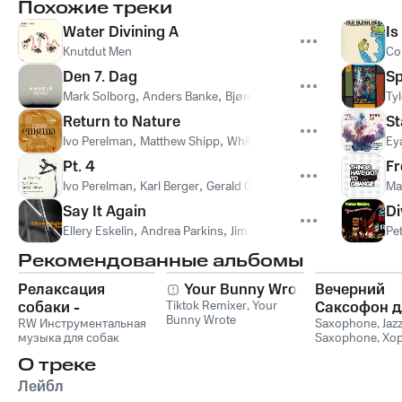
Похожие треки
Water Divining A
Is
Knutdut Men
Co
Den 7. Dag
Sp
Mark Solborg
,
Anders Banke
,
Bjørn Heebøll
Tyl
Return to Nature
S
Ivo Perelman
,
Matthew Shipp
,
Whit Dickey
,
Gerald Cleaver
Ey
Pt. 4
Fr
Ivo Perelman
,
Karl Berger
,
Gerald Cleaver
Mar
Say It Again
Di
Ellery Eskelin
,
Andrea Parkins
,
Jim Black
,
Marc Ribot
,
Melvin G
Pet
Рекомендованные альбомы
Релаксация
Your Bunny Wrote
Вечерний
собаки -
Tiktok Remixer
,
Your
Саксофон д
Bunny Wrote
Расслабляющая
RW Инструментальная
Души (Соло
Saxophone
,
Jaz
музыка для собак
Saxophone
,
Хо
музыка для собак,
Лаунж)
звуки для ума и
успокаивающие и
О треке
успокаивающие
Лейбл
звуки для