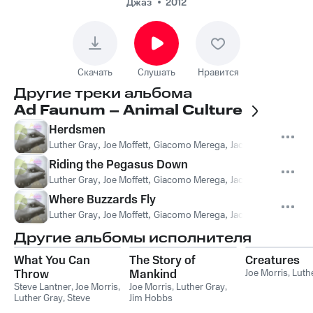
Riding the Pegasus
Джаз
2012
Down
Скачать
Слушать
Нравится
Другие треки альбома
Ad Faunum – Animal Culture
Herdsmen
Luther Gray
,
Joe Moffett
,
Giacomo Merega
,
Jacob William
,
Noah
Riding the Pegasus Down
Luther Gray
,
Joe Moffett
,
Giacomo Merega
,
Jacob William
,
Noah
Where Buzzards Fly
Luther Gray
,
Joe Moffett
,
Giacomo Merega
,
Jacob William
,
Noah
Другие альбомы исполнителя
What You Can
The Story of
Creatures
Throw
Mankind
Joe Morris
,
Luth
Steve Lantner
,
Joe Morris
,
Joe Morris
,
Luther Gray
,
Luther Gray
,
Steve
Jim Hobbs
Lantner Trio