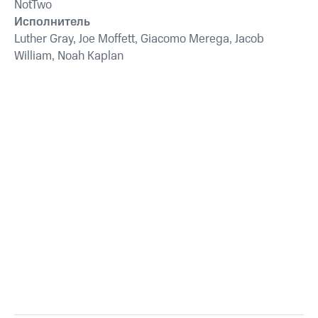
NotTwo
животных,
Исполнитель
антистрессовая
терапия,
Luther Gray, Joe Moffett, Giacomo Merega, Jacob
преодоление
William, Noah Kaplan
беспокойства,
успокаивающее
фортепиано