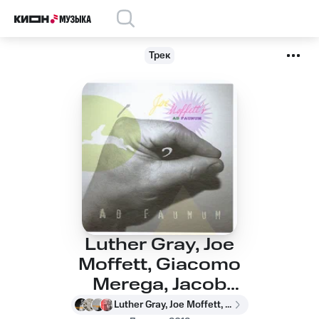
Трек
Luther Gray, Joe
Moffett, Giacomo
Merega, Jacob
William, Noah Kaplan -
Luther Gray, Joe Moffett, Giacomo Merega, Jacob William, Noah Kaplan