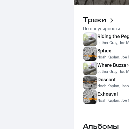
Треки
По популярности
Riding the P
Luther Gray
,
Joe M
Sphex
Noah Kaplan
,
Joe 
Where Buzzar
Luther Gray
,
Joe M
Descent
Noah Kaplan
,
Jaso
Exheaval
Noah Kaplan
,
Joe 
Альбомы