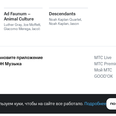
Ad Faunum –
Descendants
Animal Culture
Noah Kaplan Quartet
,
Noah Kaplan
,
Jason
Luther Gray
,
Joe Moffett
,
Nazary
,
Giacomo
Giacomo Merega
,
Jacob
Merega
,
Joe Morris
William
,
Noah Kaplan
ановите приложение
MTС Live
Н Музыка
MTС Prem
Мой МТС
GOOD’OK
наркотических средств, психотропных веществ, их аналогов причиня
ьзуем куки, чтобы на сайте все работало.
Подробнее
ПО
тельством ответственность.
е права защищены