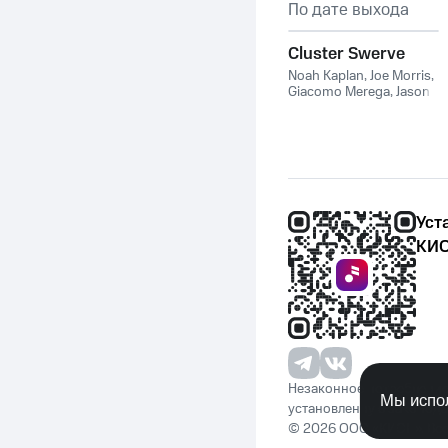
По дате выхода
Cluster Swerve
Noah Kaplan
,
Joe Morris
,
Giacomo Merega
,
Jason
Nazary
,
Noah Kaplan
Quartet
Уст
КИО
Незаконное потребление 
Мы испол
установленную законода
© 2026 ООО «КИОН». Вс