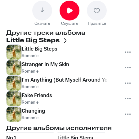
Скачать
Слушать
Нравится
Другие треки альбома
Little Big Steps
Little Big Steps
Romanie
Stranger In My Skin
Romanie
I'm Anything (But Myself Around You)
Romanie
Fake Friends
Romanie
Changing
Romanie
Другие альбомы исполнителя
No.1
Little Big Steps