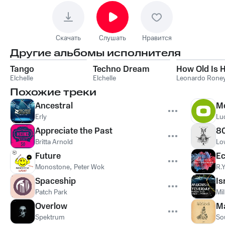
Скачать
Слушать
Нравится
Другие альбомы исполнителя
Tango
Techno Dream
How Old Is 
Elchelle
Elchelle
Leonardo Rone
Похожие треки
Ancestral
Me
Erly
Lu
Appreciate the Past
8
Britta Arnold
Lo
Future
E
Monostone
,
Peter Wok
R.Y
Spaceship
Is
Patch Park
Mi
Overlow
M
Spektrum
So