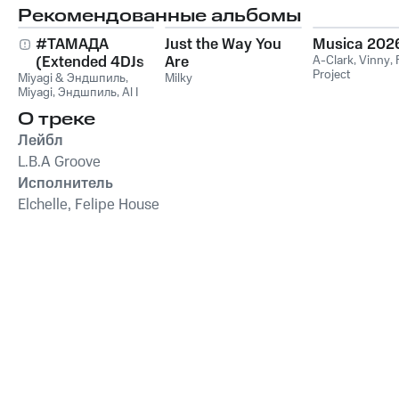
Рекомендованные альбомы
#ТАМАДА
Just the Way You
Musica 202
(Extended 4DJs
Are
A-Clark
,
Vinny
,
Project
Miyagi & Эндшпиль
Pack)
,
Milky
Miyagi
,
Эндшпиль
,
Al I
Bo
,
Wooshendoo
О треке
Лейбл
L.B.A Groove
Исполнитель
Elchelle, Felipe House