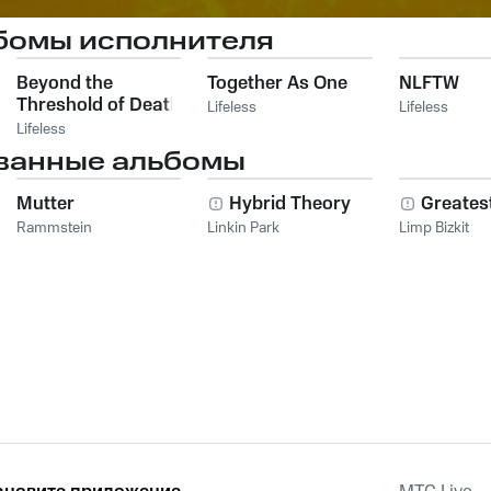
бомы исполнителя
Beyond the
Together As One
NLFTW
Threshold of Death
Lifeless
Lifeless
Lifeless
ванные альбомы
Mutter
Hybrid Theory
Greatest
Rammstein
Linkin Park
Limp Bizkit