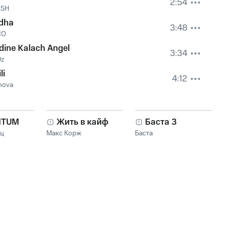
2:54
OSH
dha
3:48
CO
dine Kalach Angel
3:34
Dz
li
4:12
nova
NTUM
Жить в кайф
Баста 3
нц
Макс Корж
Баста