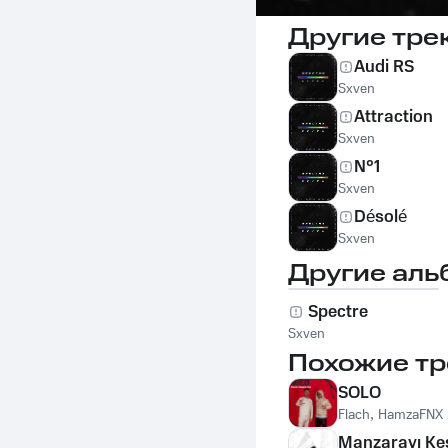
Другие тре
Audi RS
Sxven
Attraction
Sxven
N°1
Sxven
Désolé
Sxven
Другие аль
Spectre
Sxven
Похожие тр
SOLO
Flach
,
HamzaFNX
Manzarayı Ke