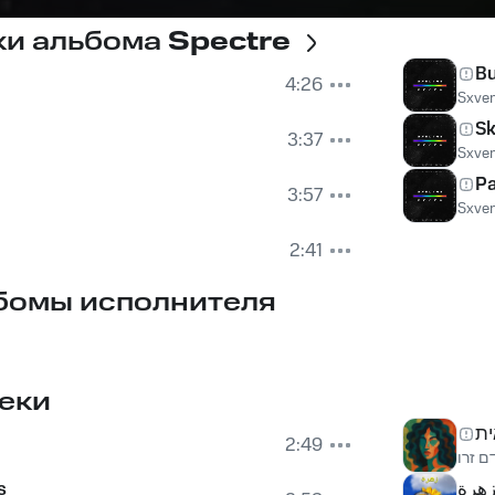
ки альбома
Spectre
Bu
4:26
Sxve
S
3:37
Sxve
P
3:57
Sxve
2:41
бомы исполнителя
еки
ית
2:49
ם זרו
s
هرة