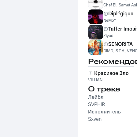
Chef Bi
,
Samet As
Diplégique
NeMoY
Taffer lmosi9
Ziyad
SENORITA
DiMD
,
S.T.A
,
VENO
Рекомендо
Красивое Зло
VILLIAN
О треке
Лейбл
SVPHIR
Исполнитель
Sxven