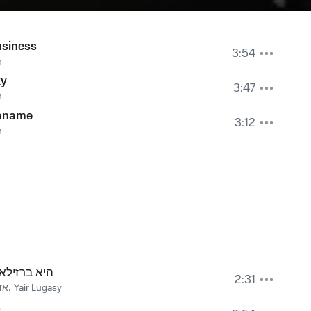
siness
3:54
n
ky
3:47
n
aname
3:12
n
היא ברזילא
2:31
אד
,
Yair Lugasy
ز