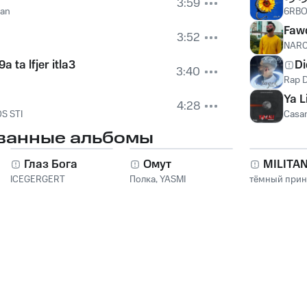
3:59
lan
6RB
Faw
3:52
NAR
a ta lfjer itla3
Di
3:40
Rap 
Ya Li
4:28
S STI
Casa
ванные альбомы
Глаз Бога
Омут
MILITA
ICEGERGERT
Полка
,
YASMI
тёмный при