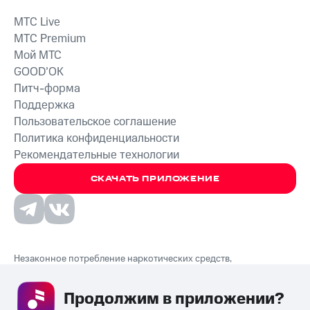
MTС Live
MTС Premium
Мой МТС
GOOD’OK
Питч-форма
Поддержка
Пользовательское соглашение
Политика конфиденциальности
Рекомендательные технологии
СКАЧАТЬ ПРИЛОЖЕНИЕ
Незаконное потребление наркотических средств,
психотропных веществ, их аналогов причиняет вред здоровью,
их незаконный оборот запрещён и влечёт установленную
Продолжим в приложении? 
законодательством ответственность.