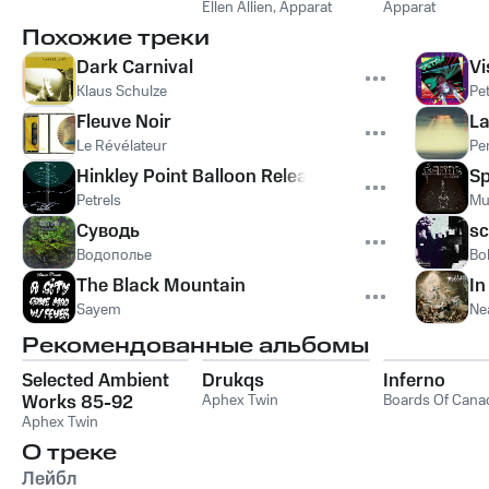
Ellen Allien
,
Apparat
Apparat
Похожие треки
Dark Carnival
Vi
Klaus Schulze
Pe
Fleuve Noir
La
Le Révélateur
Pe
Hinkley Point Balloon Release
Sp
Petrels
Mu
Суводь
sc
Водополье
Bo
The Black Mountain
In
Sayem
Ne
Рекомендованные альбомы
Selected Ambient
Drukqs
Inferno
Works 85-92
Aphex Twin
Boards Of Cana
Aphex Twin
О треке
Лейбл