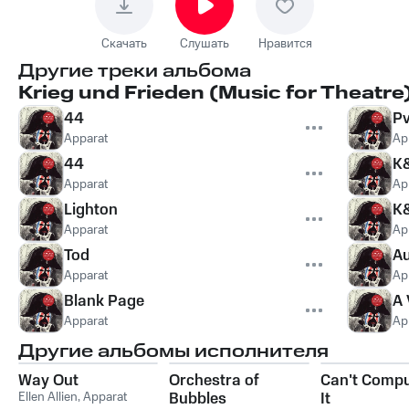
Скачать
Слушать
Нравится
Другие треки альбома
Krieg und Frieden (Music for Theatre
44
P
Apparat
Ap
44
K
Apparat
Ap
Lighton
K
Apparat
Ap
Tod
Au
Apparat
Ap
Blank Page
A 
Apparat
Ap
Другие альбомы исполнителя
Way Out
Orchestra of
Can't Compu
Ellen Allien
,
Apparat
Bubbles
It