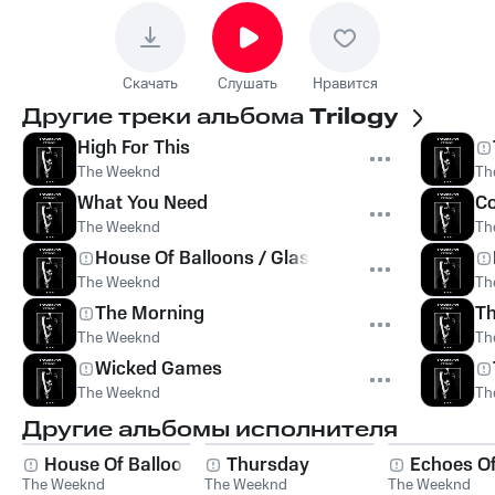
Скачать
Слушать
Нравится
Другие треки альбома
Trilogy
High For This
The Weeknd
Th
What You Need
C
The Weeknd
Th
House Of Balloons / Glass Table Girls
The Weeknd
Th
The Morning
T
The Weeknd
Th
Wicked Games
The Weeknd
Th
Другие альбомы исполнителя
House Of Balloons
Thursday
Echoes Of
The Weeknd
The Weeknd
The Weeknd