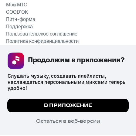
Мой МТС
GOOD’OK
Питч-форма
Поддержка
Пользовательское соглашение
Политика конфиденциальности
Рекомендательные технологии
Продолжим в приложении? 
СКАЧАТЬ ПРИЛОЖЕНИЕ
Слушать музыку, создавать плейлисты, 
наслаждаться персональными миксами теперь 
удобно!
Незаконное потребление наркотических средств,
психотропных веществ, их аналогов причиняет вред здоровью,
Мы используем куки, чтобы на сайте все
В ПРИЛОЖЕНИЕ
их незаконный оборот запрещён и влечёт установленную
работало.
Подробнее
законодательством ответственность.
© 2026 ООО «КИОН».
ПОНЯТНО
Остаться в веб-версии
Все права защищены
18+
Главная
В приложение
Избранное