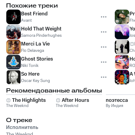
Похожие треки
Best Friend
Pr
Avant
Fh
Hold That Weight
Yo
Samora Pinderhughes
Jo
Merci La Vie
Flo Delavega
Ch
Ghost Stories
Ho
Niki Tonik
RO
So Here
A 
Oscar Key Sung
Jo
Рекомендованные альбомы
The Highlights
After Hours
поэтесса
The Weeknd
The Weeknd
By Индия
О треке
Исполнитель
The Weeknd