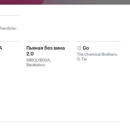
hendulwa
A
Пьяная без вина
Go
2.0
The Chemical Brothers
,
Q-Tip
MIROLYBOVA
,
Barabanov