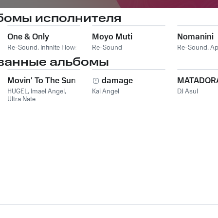
бомы исполнителя
One & Only
Moyo Muti
Nomanini
Re-Sound
,
Infinite Flows
Re-Sound
Re-Sound
,
Ap
ванные альбомы
Movin' To The Sun
damage
MATADOR
HUGEL
,
Imael Angel
,
Kai Angel
DJ Asul
Ultra Nate