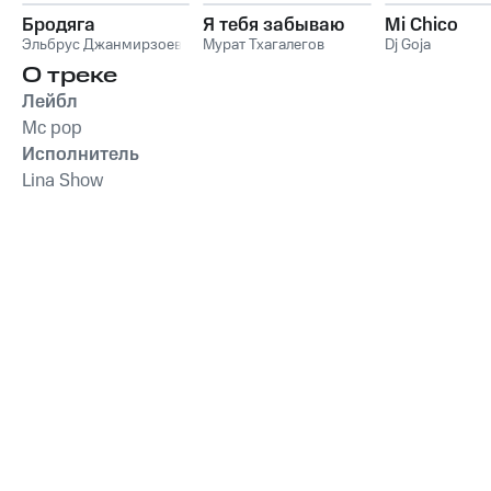
Бродяга
Я тебя забываю
Mi Chico
Эльбрус Джанмирзоев
Мурат Тхагалегов
Dj Goja
О треке
Лейбл
Mc pop
Исполнитель
Lina Show