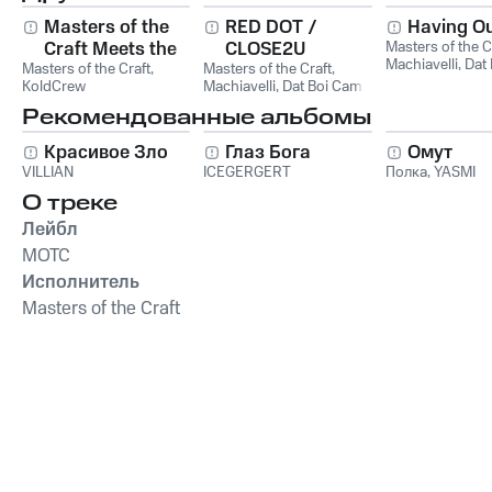
Masters of the
RED DOT /
Having O
Craft Meets the
CLOSE2U
Masters of the C
Machiavelli
,
Dat
Masters of the Craft
KoldCrew
,
Masters of the Craft
,
KoldCrew
Machiavelli
,
Dat Boi Cam
Рекомендованные альбомы
Красивое Зло
Глаз Бога
Омут
VILLIAN
ICEGERGERT
Полка
,
YASMI
О треке
Лейбл
MOTC
Исполнитель
Masters of the Craft