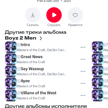
Рэп и хип-хоп
2021
Скачать
Слушать
Нравится
Другие треки альбома
Boyz 2 Men
Intro
Masters of the Craft
,
Dat Boi Cam
,
CAIGES
Mas
Great News
Masters of the Craft
Mas
Say Wassup
Masters of the Craft
,
Dat Boi Cam
,
CAIGES
Mas
Ayee
Masters of the Craft
Mas
Villians of the West
Masters of the Craft
Mas
Другие альбомы исполнителя