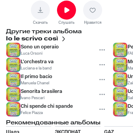
Скачать
Слушать
Нравится
Другие треки альбома
Io le scrivo così
Sono un operaio
Pe
Luca Orsoni
FA
L'orchestra va
Mu
Luciana e la band
Ma
Il primo bacio
Un
Manuela Chanel
Zai
Senorita brasilera
Uo
Ivano Pescari
Sa
Chi spende chi spande
Do
Felice Piazza
Fr
Рекомендованные альбомы
Шадэ
ЭКСПОНАТ
GAZ