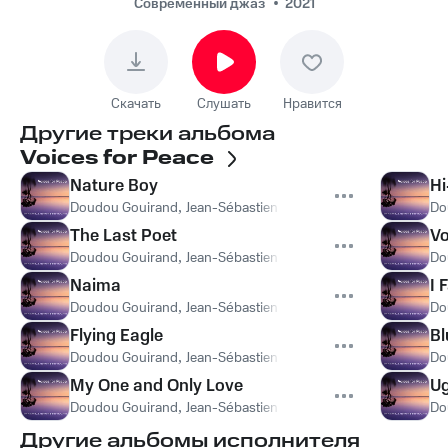
Allouche - The Last
Современный джаз
2021
Poet
Скачать
Слушать
Нравится
Другие треки альбома
Voices for Peace
Nature Boy
Hi
Doudou Gouirand
,
Jean-Sébastien Simonoviez
,
Joël Allouche
Do
The Last Poet
Vo
Doudou Gouirand
,
Jean-Sébastien Simonoviez
,
Joël Allouche
Do
Naima
I 
Doudou Gouirand
,
Jean-Sébastien Simonoviez
,
Joël Allouche
Do
Flying Eagle
Bl
Doudou Gouirand
,
Jean-Sébastien Simonoviez
,
Joël Allouche
Do
My One and Only Love
Ug
Doudou Gouirand
,
Jean-Sébastien Simonoviez
,
Joël Allouche
Do
Другие альбомы исполнителя