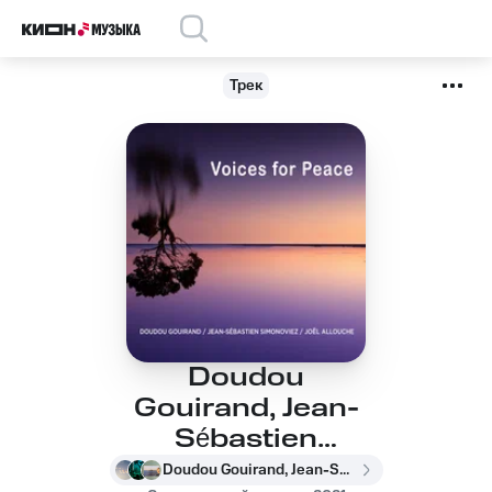
Трек
Doudou
Gouirand, Jean-
Sébastien
Simonoviez, Joël
Doudou Gouirand, Jean-Sébastien Simonoviez, Joël Allouche