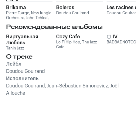
Brikama
Boleros
Les racines 
Pierre Dørge
,
New Jungle
Doudou Gouirand
Doudou Gouira
Orchestra
,
John Tchicai
,
Morten Carlsen
,
Doudou
Рекомендованные альбомы
Gouirand
,
Michel Marre
Виртуальная
Cozy Cafe
IV
Любовь
Lo Fi Hip Hop
,
The Jazz
BADBADNOTG
Cafe
Tanin Jazz
О треке
Лейбл
Doudou Gouirand
Исполнитель
Doudou Gouirand, Jean-Sébastien Simonoviez, Joël
Allouche