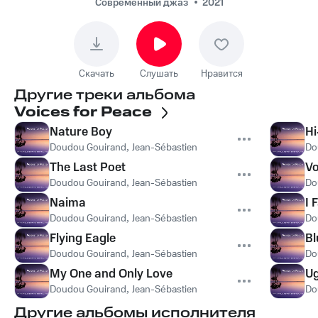
Allouche - Voices for
Современный джаз
2021
Peace
Скачать
Слушать
Нравится
Другие треки альбома
Voices for Peace
Nature Boy
Hi
Doudou Gouirand
,
Jean-Sébastien Simonoviez
,
Joël Allouche
Do
The Last Poet
Vo
Doudou Gouirand
,
Jean-Sébastien Simonoviez
,
Joël Allouche
Do
Naima
I 
Doudou Gouirand
,
Jean-Sébastien Simonoviez
,
Joël Allouche
Do
Flying Eagle
Bl
Doudou Gouirand
,
Jean-Sébastien Simonoviez
,
Joël Allouche
Do
My One and Only Love
Ug
Doudou Gouirand
,
Jean-Sébastien Simonoviez
,
Joël Allouche
Do
Другие альбомы исполнителя