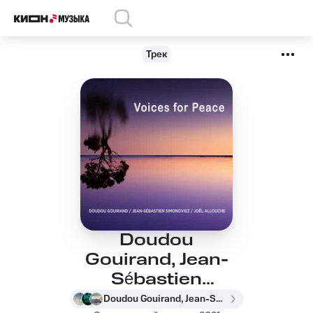
Трек
Doudou
Gouirand, Jean-
Sébastien
Simonoviez, Joël
Doudou Gouirand, Jean-Sébastien Simonoviez, Joël Allouche