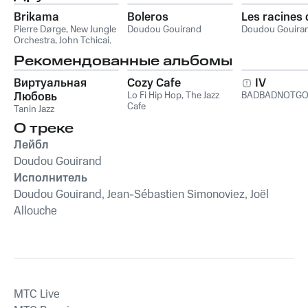
Brikama
Boleros
Les racines 
Pierre Dørge
,
New Jungle
Doudou Gouirand
Doudou Gouira
Orchestra
,
John Tchicai
,
Morten Carlsen
,
Doudou
Рекомендованные альбомы
Gouirand
,
Michel Marre
Виртуальная
Cozy Cafe
IV
Любовь
Lo Fi Hip Hop
,
The Jazz
BADBADNOTG
Cafe
Tanin Jazz
О треке
Лейбл
Doudou Gouirand
Исполнитель
Doudou Gouirand, Jean-Sébastien Simonoviez, Joël
Allouche
MTС Live