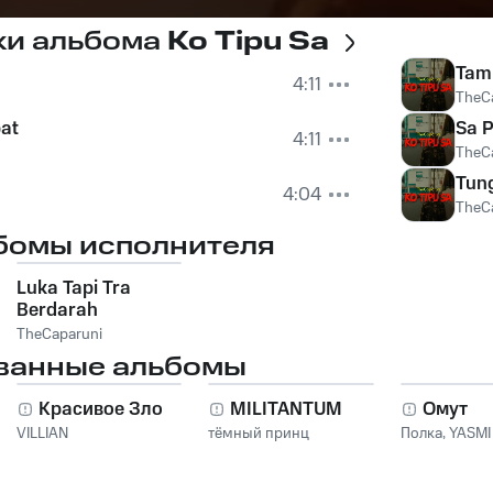
ки альбома
Ko Tipu Sa
Tam
4:11
TheC
pat
Sa P
4:11
TheC
Tun
4:04
TheC
бомы исполнителя
Luka Tapi Tra
Berdarah
TheCaparuni
ванные альбомы
Красивое Зло
MILITANTUM
Омут
VILLIAN
тёмный принц
Полка
,
YASMI