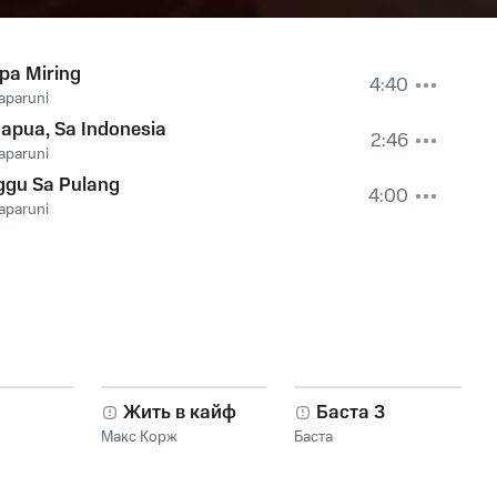
pa Miring
4:40
aparuni
apua, Sa Indonesia
2:46
aparuni
ggu Sa Pulang
4:00
aparuni
Жить в кайф
Баста 3
Макс Корж
Баста