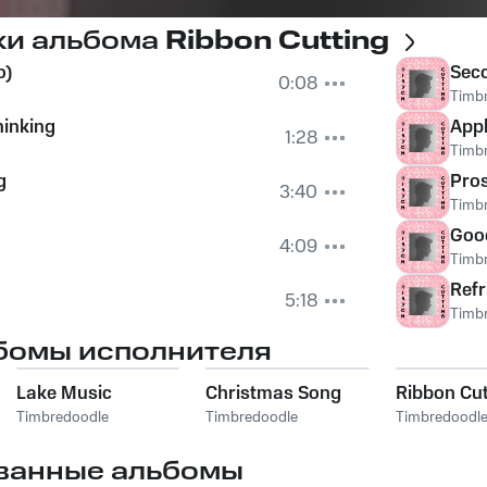
ки альбома
Ribbon Cutting
o)
Seco
0:08
Timb
hinking
Appl
1:28
Timb
g
Pro
3:40
Timb
Goo
4:09
Timb
Refr
5:18
Timb
бомы исполнителя
Lake Music
Christmas Song
Ribbon Cut
Timbredoodle
Timbredoodle
Timbredoodl
ванные альбомы