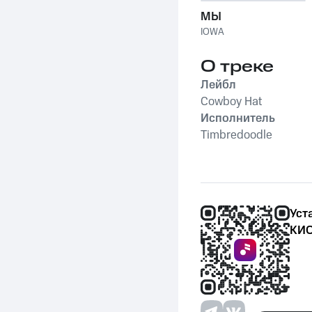
МЫ
IOWA
О треке
Лейбл
Cowboy Hat
Исполнитель
Timbredoodle
Уст
КИО