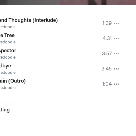
nd Thoughts (Interlude)
1:39
redoodle
e Tree
4:31
redoodle
spector
3:57
redoodle
dbye
2:45
redoodle
ain (Outro)
1:04
redoodle
ting
e