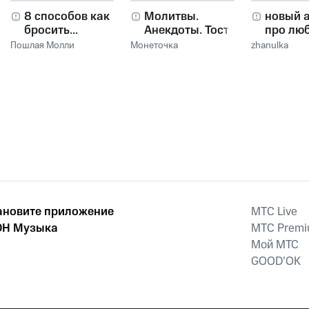
8 способов как
Молитвы.
новый 
бросить...
Анекдоты. Тосты.
про лю
Пошлая Молли
Монеточка
zhanulka
ановите приложение
MTС Live
Н Музыка
MTС Prem
Мой МТС
GOOD’OK