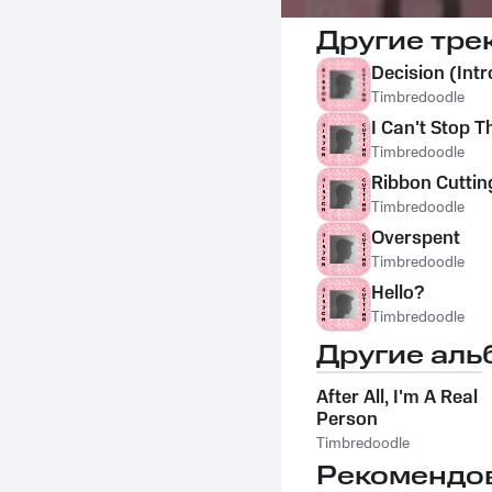
Другие тре
Decision (Intr
Timbredoodle
I Can't Stop T
Timbredoodle
Ribbon Cuttin
Timbredoodle
Overspent
Timbredoodle
Hello?
Timbredoodle
Другие аль
After All, I'm A Real
Person
Timbredoodle
Рекомендо