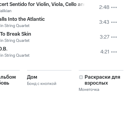
ert Sentido for Violin, Viola, Cello and String Orchestra: I
2:48
alikian
e Right Hand: Allegro Non Troppo
alls Into the Atlantic
3:43
in String Quartet
 To Break Skin
3:27
in String Quartet
O.B.
4:21
in String Quartet
альбом
Дом
Раскраски для
бовь
взрослых
Бонд с кнопкой
Монеточка