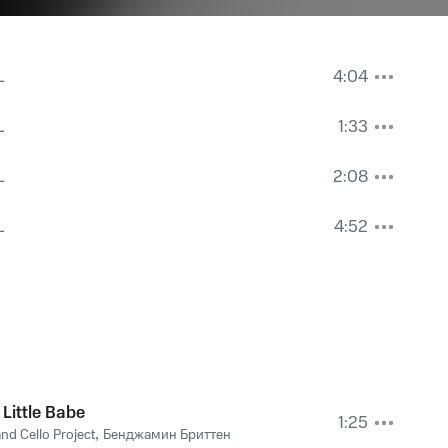
L
4:04
L
1:33
L
2:08
L
4:52
 Little Babe
1:25
and Cello Project
,
Бенджамин Бриттен