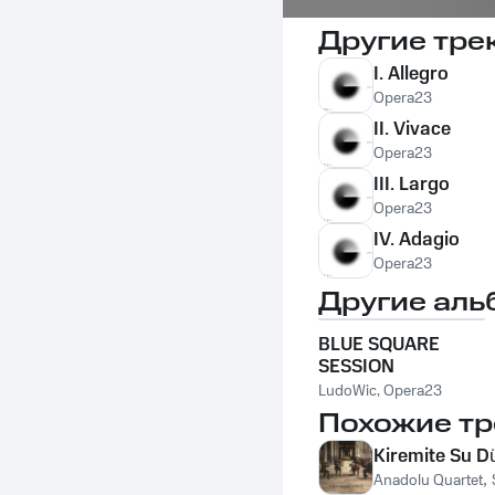
Другие тре
I. Allegro
Opera23
II. Vivace
Opera23
III. Largo
Opera23
IV. Adagio
Opera23
Другие аль
BLUE SQUARE
SESSION
LudoWic
,
Opera23
Похожие тр
Kiremite Su D
Anadolu Quartet
,