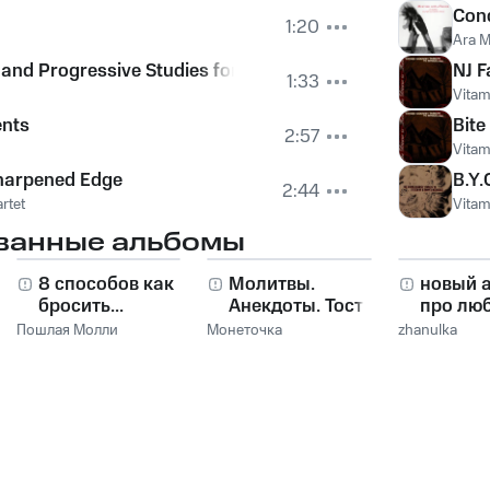
Conc
1:20
Ara M
nd Progressive Studies for Violoncello, Op. 31: No. 8. Th
NJ F
1:33
Vitam
ents
Bite
2:57
Vitam
Sharpened Edge
B.Y.
2:44
rtet
Vitam
ванные альбомы
8 способов как
Молитвы.
новый 
бросить...
Анекдоты. Тосты.
про лю
Пошлая Молли
Монеточка
zhanulka