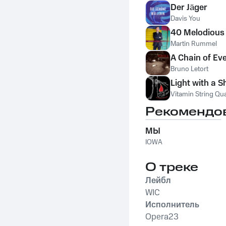
Der Jäger
Davis You
40 Melodious a
Martin Rummel
A Chain of Ev
Bruno Letort
Light with a 
Vitamin String Qua
Рекомендо
МЫ
IOWA
О треке
Лейбл
WIC
Исполнитель
Opera23