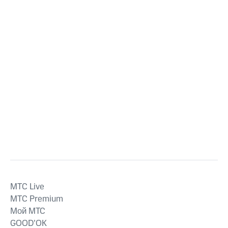
MTС Live
MTС Premium
Мой МТС
GOOD’OK