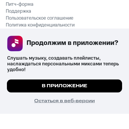
Питч-форма
Поддержка
Пользовательское соглашение
Политика конфиденциальности
Рекомендательные технологии
Продолжим в приложении? 
СКАЧАТЬ ПРИЛОЖЕНИЕ
Слушать музыку, создавать плейлисты, 
наслаждаться персональными миксами теперь 
удобно!
Незаконное потребление наркотических средств,
психотропных веществ, их аналогов причиняет вред здоровью,
Мы используем куки, чтобы на сайте все
В ПРИЛОЖЕНИЕ
их незаконный оборот запрещён и влечёт установленную
работало.
Подробнее
законодательством ответственность.
© 2026 ООО «КИОН».
ПОНЯТНО
Остаться в веб-версии
Все права защищены
18+
Главная
В приложение
Избранное