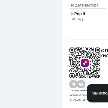
По дате выхода
Pop It
BML Dapp
Уст
КИО
Незаконное потребление 
Мы испол
установленную законода
© 2026 ООО «КИОН». Вс