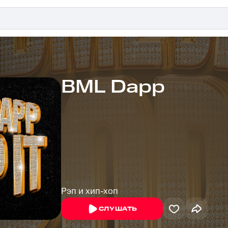
BML Dapp
Рэп и хип-хоп
СЛУШАТЬ