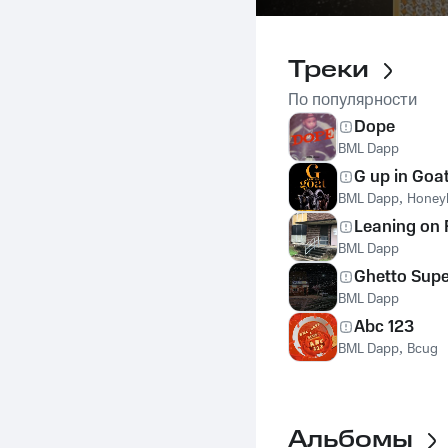
Треки
По популярности
Dope
BML Dapp
G up in Goa
BML Dapp
,
Honey
Leaning on 
BML Dapp
Ghetto Supe
BML Dapp
Abc 123
BML Dapp
,
Bcug
Альбомы