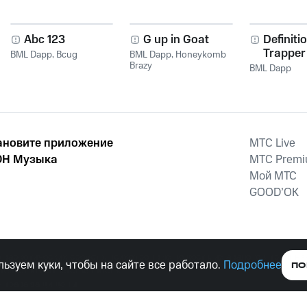
Abc 123
G up in Goat
Definiti
Trapper
BML Dapp
,
Bcug
BML Dapp
,
Honeykomb
Brazy
BML Dapp
ановите приложение
MTС Live
Н Музыка
MTС Prem
Мой МТС
GOOD’OK
наркотических средств, психотропных веществ, их аналогов причиня
ьзуем куки, чтобы на сайте все работало.
Подробнее
ПО
тельством ответственность.
е права защищены