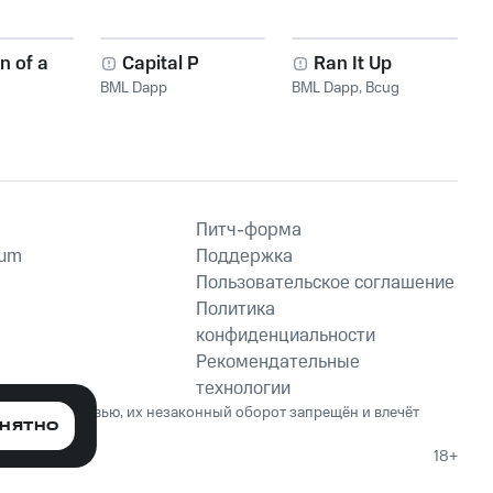
on of a
Capital P
Ran It Up
BML Dapp
BML Dapp
,
Bcug
Питч-форма
ium
Поддержка
Пользовательское соглашение
Политика
конфиденциальности
Рекомендательные
технологии
ет вред здоровью, их незаконный оборот запрещён и влечёт
НЯТНО
18+