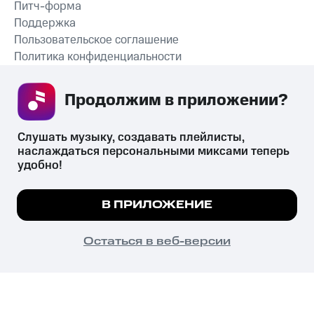
Питч-форма
Поддержка
Пользовательское соглашение
Политика конфиденциальности
Рекомендательные технологии
Продолжим в приложении? 
СКАЧАТЬ ПРИЛОЖЕНИЕ
Слушать музыку, создавать плейлисты, 
наслаждаться персональными миксами теперь 
удобно!
Незаконное потребление наркотических средств,
психотропных веществ, их аналогов причиняет вред здоровью,
Мы используем куки, чтобы на сайте все
В ПРИЛОЖЕНИЕ
их незаконный оборот запрещён и влечёт установленную
работало.
Подробнее
законодательством ответственность.
© 2026 ООО «КИОН».
ПОНЯТНО
Остаться в веб-версии
Все права защищены
18+
Главная
В приложение
Избранное