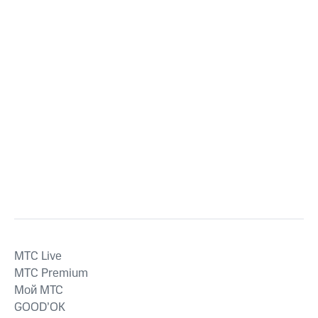
MTС Live
MTС Premium
Мой МТС
GOOD’OK