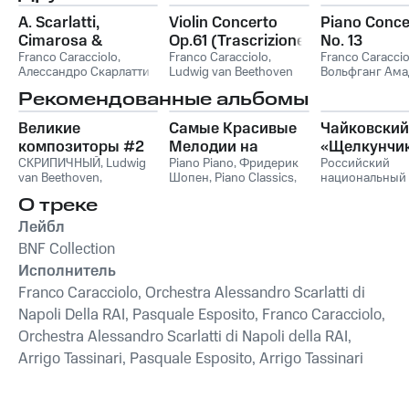
A. Scarlatti,
Violin Concerto
Piano Conce
Cimarosa &
Op.61 (Trascrizione
No. 13
Paisiello:
Franco Caracciolo
,
Per Pianoforte E
Franco Caracciolo
,
Franco Caraccio
Алессандро Скарлатти
Ludwig van Beethoven
Вольфганг Ама
Concertos et
Orchestra)
Моцарт
ouvertures
Рекомендованные альбомы
Великие
Самые Красивые
Чайковский
композиторы #2
Мелодии на
«Щелкунчи
СКРИПИЧНЫЙ
,
Ludwig
Пианино
Piano Piano
,
Фридерик
Российский
van Beethoven
,
Шопен
,
Piano Classics
,
национальный
Фридерик Шопен
,
Пианино
молодежный
О треке
Франц Шуберт
,
Vivaldi
симфонически
String Orchestra
,
оркестр
Лейбл
Антонио Вивальди
BNF Collection
Исполнитель
Franco Caracciolo, Orchestra Alessandro Scarlatti di
Napoli Della RAI, Pasquale Esposito, Franco Caracciolo,
Orchestra Alessandro Scarlatti di Napoli della RAI,
Arrigo Tassinari, Pasquale Esposito, Arrigo Tassinari