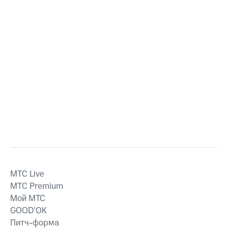
MTС Live
MTС Premium
Мой МТС
GOOD’OK
Питч-форма