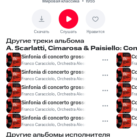
RAI, Pasquale
Мировая классика
1955
Esposito, Franco
Caracciolo, Orchestra
Alessandro Scarlatti
Скачать
Слушать
Нравится
di Napoli della RAI,
Другие треки альбома
Arrigo Tassinari,
A. Scarlatti, Cimarosa & Paisiello: C
Pasquale
Sinfonia di concerto grosso No. 5 in D Major: I. S
Co
Esposito, Arrigo
Franco Caracciolo
,
Orchestra Alessandro Scarlatti di Napoli Del
Fr
Tassinari - Concerto
Sinfonia di concerto grosso No. 5 in D Major: II.
Co
for Two Flutes in G
Franco Caracciolo
,
Orchestra Alessandro Scarlatti di Napoli Del
Fr
Major: II. —
Sinfonia di concerto grosso No. 5 in D Major: III. 
Co
Franco Caracciolo
,
Orchestra Alessandro Scarlatti di Napoli Del
Fr
Sinfonia di concerto grosso No. 5 in D Major: IV.
Co
Franco Caracciolo
,
Orchestra Alessandro Scarlatti di Napoli Del
Fr
Sinfonia di concerto grosso No. 5 in D Major: V. 
Co
Franco Caracciolo
,
Orchestra Alessandro Scarlatti di Napoli Del
Fr
Другие альбомы исполнителя