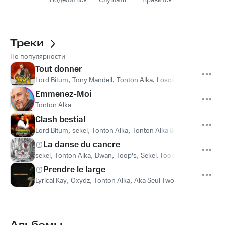
Поделиться
Слушать
Нравится
Треки
По популярности
Tout donner
Lord Bitum
,
Tony Mandell
,
Tonton Alka
,
Loscar
Emmenez-Moi
Tonton Alka
Clash bestial
Lord Bitum
,
sekel
,
Tonton Alka
,
Tonton Alka & Sekel
La danse du cancre
sekel
,
Tonton Alka
,
Dwan
,
Toop's
,
Sekel, Toop's, Tonton Alka,
Prendre le large
Lyrical Kay
,
Oxydz
,
Tonton Alka
,
Aka Seul Two