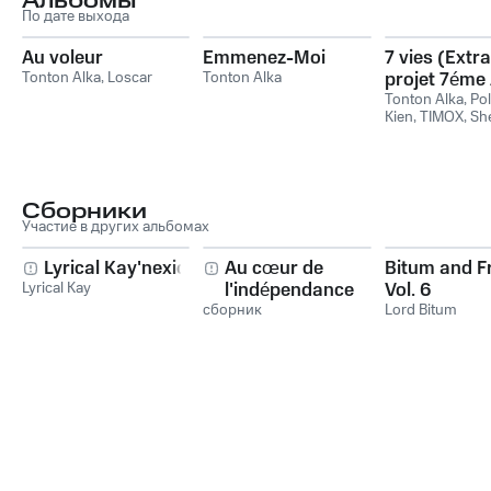
Альбомы
По дате выхода
Au voleur
Emmenez-Moi
7 vies (Extra
Tonton Alka
,
Loscar
Tonton Alka
projet 7éme 
Rap)
Tonton Alka
,
Po
Kien
,
TIMOX
,
Shé
Kesmo Lafrap
Сборники
Участие в других альбомах
Lyrical Kay'nexion
Au cœur de
Bitum and Fr
Lyrical Kay
l'indépendance
Vol. 6
сборник
Lord Bitum