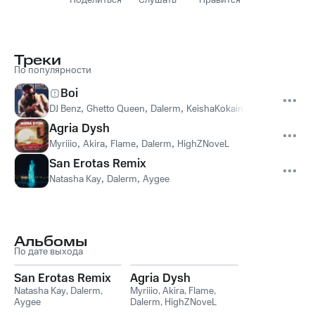
Поделиться
Слушать
Нравится
Треки
По популярности
Boi
DJ Benz
,
Ghetto Queen
,
Dalerm
,
KeishaKokaina
Agria Dysh
Myriiio
,
Akira
,
Flame
,
Dalerm
,
HighZNoveL
San Erotas Remix
Natasha Kay
,
Dalerm
,
Aygee
Альбомы
По дате выхода
San Erotas Remix
Agria Dysh
Natasha Kay
,
Dalerm
,
Myriiio
,
Akira
,
Flame
,
Aygee
Dalerm
,
HighZNoveL