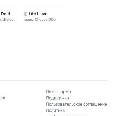
Do It
Life I Live
n
,
Lil Blood
Issuez
,
Choppa1000
Питч-форма
ium
Поддержка
Пользовательское соглашение
Политика