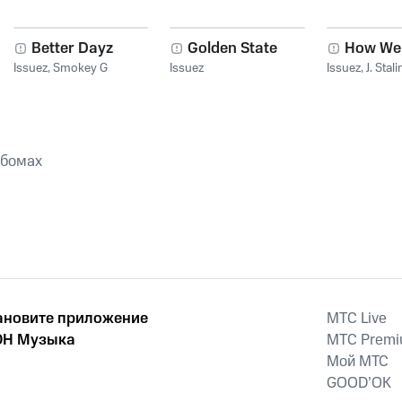
Better Dayz
Golden State
How We 
Issuez
,
Smokey G
Issuez
Issuez
,
J. Stali
ьбомах
ановите приложение
MTС Live
Н Музыка
MTС Prem
Мой МТС
GOOD’OK