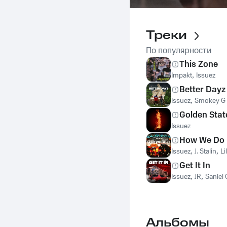
Треки
По популярности
This Zone
Impakt
,
Issuez
Better Dayz
Issuez
,
Smokey G
Golden Stat
Issuez
How We Do 
Issuez
,
J. Stalin
,
Li
Get It In
Issuez
,
JR
,
Saniel
Альбомы