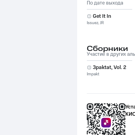
По дате выхода
Get It In
Issuez
,
JR
Сборники
Участие в других ал
3paktat, Vol. 2
Impakt
Уст
КИО