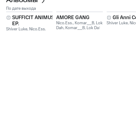
Альбомы
По дате выхода
SUFFICIT ANIMUS
AMORE GANG
Gli Anni 
EP.
Nico.Ess.
,
Komar__B
,
Lok
Shiver Luke
,
Nic
Dah
,
Komar__B, Lok Dah
Shiver Luke
,
Nico.Ess.
& Nico.Ess.