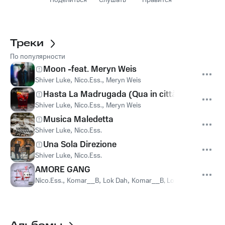
Поделиться
Слушать
Нравится
Треки
По популярности
Moon -feat. Meryn Weis
Shiver Luke
,
Nico.Ess.
,
Meryn Weis
Hasta La Madrugada (Qua in città)
Shiver Luke
,
Nico.Ess.
,
Meryn Weis
Musica Maledetta
Shiver Luke
,
Nico.Ess.
Una Sola Direzione
Shiver Luke
,
Nico.Ess.
AMORE GANG
Nico.Ess.
,
Komar__B
,
Lok Dah
,
Komar__B, Lok Dah, Nico.Ess.