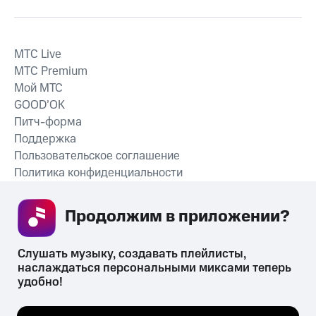
MTС Live
MTС Premium
Мой МТС
GOOD’OK
Питч-форма
Поддержка
Пользовательское соглашение
Политика конфиденциальности
Рекомендательные технологии
Продолжим в приложении? 
СКАЧАТЬ ПРИЛОЖЕНИЕ
Слушать музыку, создавать плейлисты, 
наслаждаться персональными миксами теперь 
удобно!
Незаконное потребление наркотических средств,
психотропных веществ, их аналогов причиняет вред здоровью,
Мы используем куки, чтобы на сайте все