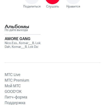
Поделиться
Слушать
Нравится
Альбомы
По дате выхода
AMORE GANG
Nico.Ess.
,
Komar__B
,
Lok
Dah
,
Komar__B, Lok Dah
& Nico.Ess.
MTС Live
MTС Premium
Мой МТС
GOOD’OK
Питч-форма
Поддержка