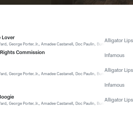
 Lover
Alligator Lip
Ward
,
George Porter, Jr.
,
Amadee Castanell
,
Doc Paulin
,
Bunchie Johnson
Rights Commission
Infamous
Alligator Lip
Ward
,
George Porter, Jr.
,
Amadee Castanell
,
Doc Paulin
,
Bunchie Johnson
Infamous
Boogie
Alligator Lip
Ward
,
George Porter, Jr.
,
Amadee Castanell
,
Doc Paulin
,
Bunchie Johnson