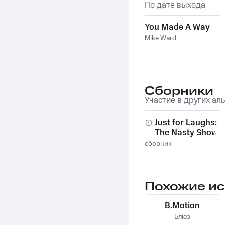
По дате выхода
You Made A Way
Mike Ward
Сборники
Участие в других ал
Just for Laughs:
The Nasty Show,
Vol. 1
сборник
Похожие и
B.Motion
Блюз