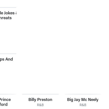
le Jokes &
hreats
ips And
Prince
Billy Preston
Big Jay Mc Neely
ford
R&B
R&B