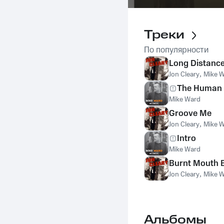
Треки
По популярности
Long Distance
Jon Cleary
,
Mike 
The Human 
Mike Ward
Groove Me
Jon Cleary
,
Mike 
Intro
Mike Ward
Burnt Mouth 
Jon Cleary
,
Mike 
Альбомы