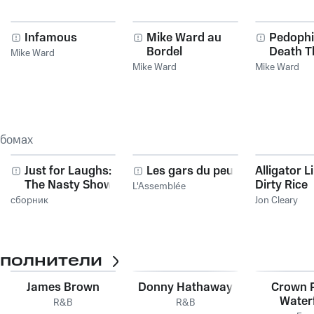
Infamous
Mike Ward au
Pedophi
Bordel
Death T
Mike Ward
Mike Ward
Mike Ward
ьбомах
Just for Laughs:
Les gars du peuple
Alligator L
The Nasty Show,
Dirty Rice
L'Assemblée
Vol. 2
сборник
Jon Cleary
сполнители
James Brown
Donny Hathaway
Crown 
Water
R&B
R&B