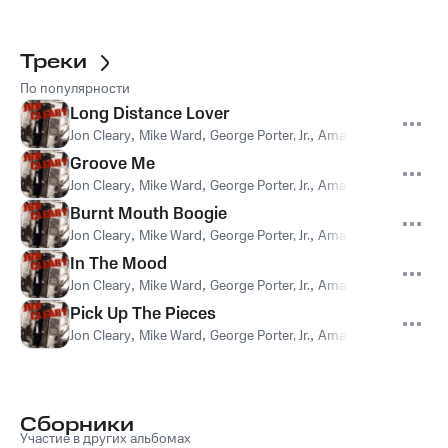
Треки
По популярности
Long Distance Lover
Jon Cleary
,
Mike Ward
,
George Porter, Jr.
,
Amadee Castanell
,
Do
Groove Me
Jon Cleary
,
Mike Ward
,
George Porter, Jr.
,
Amadee Castanell
,
Do
Burnt Mouth Boogie
Jon Cleary
,
Mike Ward
,
George Porter, Jr.
,
Amadee Castanell
,
Do
In The Mood
Jon Cleary
,
Mike Ward
,
George Porter, Jr.
,
Amadee Castanell
,
Do
Pick Up The Pieces
Jon Cleary
,
Mike Ward
,
George Porter, Jr.
,
Amadee Castanell
,
Do
Сборники
Участие в других альбомах