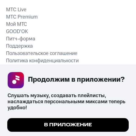
MTС Live
MTС Premium
Мой МТС
GOOD’OK
Питч-форма
Поддержка
Пользовательское соглашение
Политика конфиденциальности
Рекомендательные технологии
Продолжим в приложении? 
СКАЧАТЬ ПРИЛОЖЕНИЕ
Слушать музыку, создавать плейлисты, 
наслаждаться персональными миксами теперь 
удобно!
Незаконное потребление наркотических средств,
психотропных веществ, их аналогов причиняет вред здоровью,
Мы используем куки, чтобы на сайте все
В ПРИЛОЖЕНИЕ
их незаконный оборот запрещён и влечёт установленную
работало.
Подробнее
законодательством ответственность.