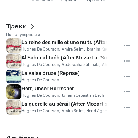
Поделиться
Слушать
Нравится
Треки
По популярности
La reine des mille et une nuits (After Mozart's Th
Hughes De Courson
,
Amira Selim
,
Ibrahim Kawala
,
Ragab Sad
Al Sahm al Taéh (After Mozart's "Soave sia il ven
Hughes De Courson
,
Abdelwahab Shihata
,
Ahmed Saad
,
Amin
La valse druze (Reprise)
Hughes De Courson
Herr, Unser Herrscher
Hughes De Courson
,
Johann Sebastian Bach
La querelle au sérail (After Mozart's "Marten al
Hughes De Courson
,
Amira Selim
,
Henri Agnel
,
Ibrahim Kawal