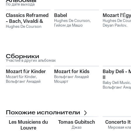
Альбомы
По дате выхода
Classics Reframed
Babel
Mozart l'Égy
- Bach, Vivaldi &
Hughes De Courson
,
Hughes De Cou
Гийом де Машо
Deyan Pavlov
,
Mozart
Hughes De Courson
Вольфганг Ама
Моцарт
Сборники
Участие в других альбомах
Mozart für Kinder
Mozart for Kids
Baby Deli - 
Mozart für Kinder
,
Вольфганг Амадей
II
Вольфганг Амадей
Моцарт
Baby Deli Music
,
Моцарт
Вольфганг Ама
Моцарт
,
Леопо
Моцарт
Похожие исполнители
Les Musiciens du
Tomas Gubitsch
Concerto It
Louvre
Джаз
Мировая кл