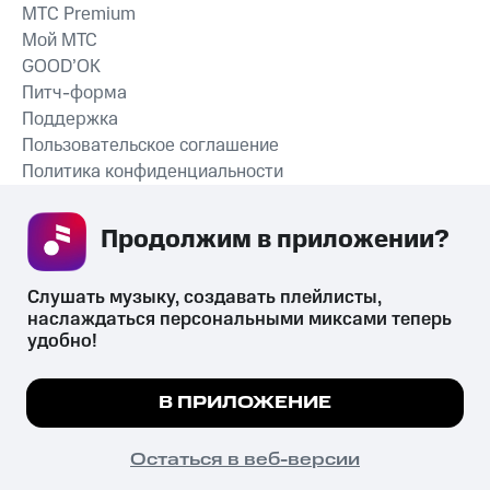
MTС Premium
Мой МТС
GOOD’OK
Питч-форма
Поддержка
Пользовательское соглашение
Политика конфиденциальности
Рекомендательные технологии
Продолжим в приложении? 
СКАЧАТЬ ПРИЛОЖЕНИЕ
Слушать музыку, создавать плейлисты, 
наслаждаться персональными миксами теперь 
удобно!
Незаконное потребление наркотических средств,
психотропных веществ, их аналогов причиняет вред здоровью,
Мы используем куки, чтобы на сайте все
В ПРИЛОЖЕНИЕ
их незаконный оборот запрещён и влечёт установленную
работало.
Подробнее
законодательством ответственность.
© 2026 ООО «КИОН».
ПОНЯТНО
Остаться в веб-версии
Все права защищены
18+