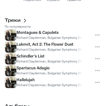
Поделиться
Слушать
Нравится
Треки
По популярности
Montagues & Capulets
Richard Clayderman
,
Bulgarian Symphony Orchestra
,
Deyan P
Lakmét, Act 2: The Flower Duet
Richard Clayderman
,
Bulgarian Symphony Orchestra
,
Deyan P
Schindler's List
Richard Clayderman
,
Bulgarian Symphony Orchestra
,
Deyan P
Spartacus Adagio
Richard Clayderman
,
Bulgarian Symphony Orchestra
,
Deyan P
Hallelujah
Richard Clayderman
,
Bulgarian Symphony Orchestra
,
Deyan P