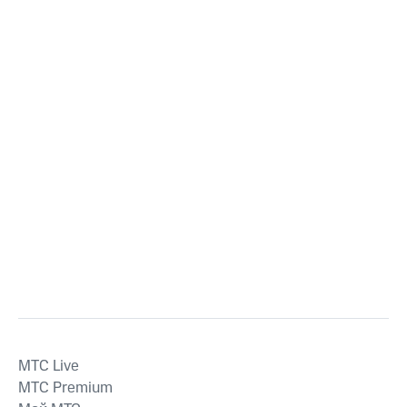
MTС Live
MTС Premium