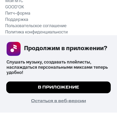
Мой МТС
GOOD’OK
Питч-форма
Поддержка
Пользовательское соглашение
Политика конфиденциальности
Рекомендательные технологии
Продолжим в приложении? 
СКАЧАТЬ ПРИЛОЖЕНИЕ
Слушать музыку, создавать плейлисты, 
наслаждаться персональными миксами теперь 
удобно!
Незаконное потребление наркотических средств,
психотропных веществ, их аналогов причиняет вред здоровью,
Мы используем куки, чтобы на сайте все
В ПРИЛОЖЕНИЕ
их незаконный оборот запрещён и влечёт установленную
работало.
Подробнее
законодательством ответственность.
© 2026 ООО «КИОН».
ПОНЯТНО
Остаться в веб-версии
Все права защищены
18+
Главная
В приложение
Избранное