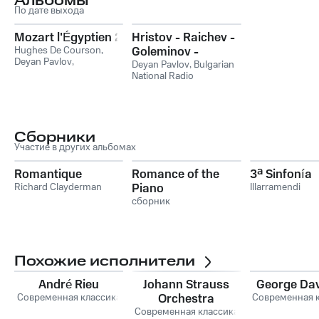
Альбомы
По дате выхода
Mozart l'Égyptien 2
Hristov - Raichev -
Hughes De Courson
,
Goleminov -
Deyan Pavlov
,
Yossifov:
Deyan Pavlov
,
Bulgarian
Вольфганг Амадей
National Radio
Contemporary
Моцарт
Symphony Orchestra
,
Bulgarian music
Milen Nachev
,
Pazardzhik
Symphony Orchestra
Сборники
Участие в других альбомах
Romantique
Romance of the
3ª Sinfonía
Richard Clayderman
Piano
Illarramendi
сборник
Похожие исполнители
André Rieu
Johann Strauss
George Da
Современная классика
Orchestra
Современная 
Современная классика